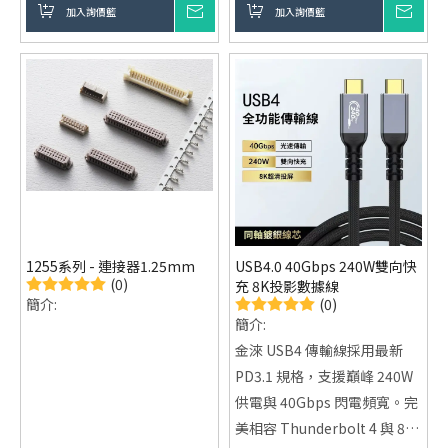
美應對高解析度顯示需求，適
加入詢價籃
詢價
加入詢價籃
詢價
接器公頭 / 母頭
合電競筆電與專業顯示器
採用多芯屏蔽結構設計，具備
240W PD 3.1 快速充電：支持
良好抗干擾能力
48V/5A，適合高功率裝置。
提供客戶來料加工、OEM /
USB4 80Gbps 240W USB
ODM 與客製化線材服務
Type-C 超高速傳輸線，並提
供 OEM／ODM 客製化代工服
務
1255系列 - 連接器1.25mm
USB4.0 40Gbps 240W雙向快
(0)
充 8K投影數據線
(0)
簡介:
簡介:
金淶 USB4 傳輸線採用最新
PD3.1 規格，支援巔峰 240W
供電與 40Gbps 閃電頻寬。完
美相容 Thunderbolt 4 與 8K