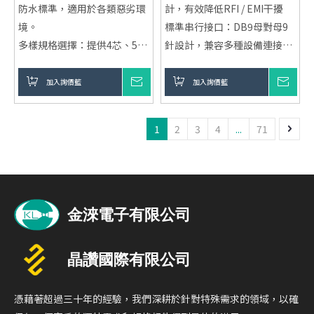
防水標準，適用於各類惡劣環
計，有效降低RFI / EMI干擾
境。
標準串行接口：DB9母對母9
多樣規格選擇：提供4芯、5
針設計，兼容多種設備連接
芯、8芯及12芯多種選擇，滿
節省安裝空間：直式結構，適
足不同需求。
用於空間有限環境
加入詢價籃
詢價
加入詢價籃
詢價
適用領域廣泛：廣泛應用於工
耐用可靠設計：支援500次插
業自動化、戶外設備、汽車電
拔循環，確保長期使用穩定
1
2
3
4
...
71
子及航空航天等領域。
強大穩定性：採用高品質金屬
外殼及防水線材，確保穩定的
信號傳輸。
憑藉著超過三十年的經驗，我們深耕於針對特殊需求的領域，以確