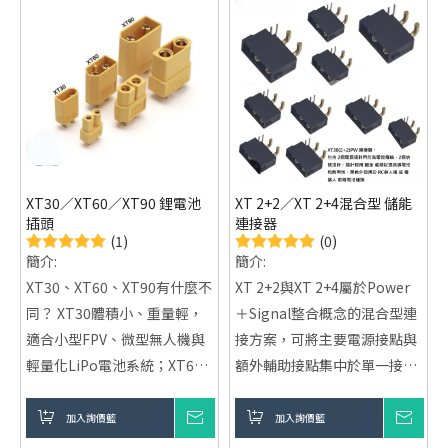
XT30／XT60／XT90 鋰電池
​XT 2+2／XT 2+4混合型 儲能
插頭
連接器
(1)
(0)
簡介:
簡介:
XT30、XT60、XT90有什麼不
XT 2+2與XT 2+4屬於Power
同？ XT30體積小、重量輕，
＋Signal整合概念的混合型連
適合小型FPV、微型無人機與
接方案，可將主要電源接點與
輕量化LiPo電池系統；XT60
額外輔助接點集中於單一接
在尺寸、重量與功率能力間取
口，適合智慧電池、儲能、
得平衡，適合多數FPV、RC、
AGV／AMR、機器人與工業設
加入詢價籃
詢價
加入詢價籃
詢價
無人機與中等功率鋰電池應
備。與主要負責高電流供電的