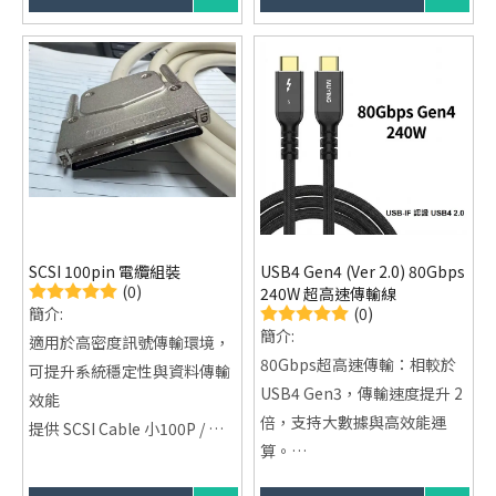
端子，因此能同時傳輸比 RCA
微型緊湊設計，適用於多通道
端子更多的訊號數量，再加上
控制訊號、伺服編碼器與電源
具備彈簧鎖扣能避免插頭鬆脫,
的混合傳輸。微型圓形快速斷
我們提供從單通道「XLR 平衡
開卡口連接器它採用環境密封
音頻信號線」到高複雜度的
設計，並提供四種安裝方式：
「多通道蛇線（Snake
窄法蘭和寬法蘭壁掛式、電纜
Cables）」，乃至發燒級的
連接式和鎖定螺母式
「單晶銀訊號線」的完整客製
化生產。金淶電子專業 OEM
SCSI 100pin 電纜組裝
USB4 Gen4 (Ver 2.0) 80Gbps
代工的核心音響線材產品規格
(0)
240W 超高速傳輸線
與應用。
(0)
簡介:
簡介:
適用於高密度訊號傳輸環境，
80Gbps超高速傳輸：相較於
可提升系統穩定性與資料傳輸
USB4 Gen3，傳輸速度提升 2
效能
倍，支持大數據與高效能運
提供 SCSI Cable 小100P / 大
算。
100P 電纜組裝服務
支援16K@60Hz影像輸出：完
接頭形式可選 100P 高密度連