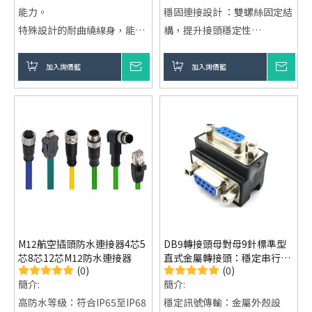
能力。
穩固連接設計 ：雙螺絲固定結
特殊設計的耐曲繞線身，能有
構，提升接頭穩定性
效減少日常使用中的磨損與斷
高遮蔽抗干擾 ：優異屏蔽效
裂風險。
果，確保訊號穩定傳輸
加入詢價籃
詢價
加入詢價籃
詢價
支援USB 2.0標準，提供最高
即插即用便利 ：免驅動設計，
480 Mbps的資料傳輸速度。
快速完成設備連接
穩定的充電體驗，適用於
支援影音同步輸出 ：提供完整
Micro USB設備，保護電池壽
多媒體傳輸體驗
命。
兼容多種安卓設備，提供穩定
可靠的數位連接。
M12航空插頭防水連接器4芯5
DB9轉接頭母對母9針標準型
芯8芯12芯M12防水連接器
直式金屬轉接頭：穩定串行連
(0)
(0)
接核心，打造高效傳輸體驗
簡介:
簡介:
高防水等級：符合IP65至IP68
穩定訊號傳輸：金屬外殼設