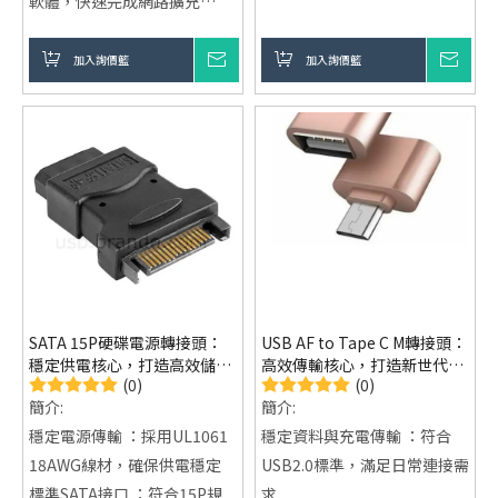
軟體，快速完成網路擴充
耐高溫、耐濕氣，適應各種極
耐用結構設計 ：加厚PCB板與
端環境。
一體化機械焊接，提升使用壽
加入詢價籃
詢價
加入詢價籃
詢價
多樣選擇：提供圓形、長方
命
形、防爆、防水等多種規格，
多孔RJ45應用配置 ：可用於
滿足不同需求。
連接、延長與簡易中繼使用
雙卡榫防脫落設計 ：連接更穩
固，減少鬆脫情況
SATA 15P硬碟電源轉接頭：
USB AF to Tape C M轉接頭：
穩定供電核心，打造高效儲存
高效傳輸核心，打造新世代設
(0)
(0)
設備連接體驗
備連接體驗
簡介:
簡介:
穩定電源傳輸 ：採用UL1061
穩定資料與充電傳輸 ：符合
18AWG線材，確保供電穩定
USB2.0標準，滿足日常連接需
標準SATA接口 ：符合15P規
求