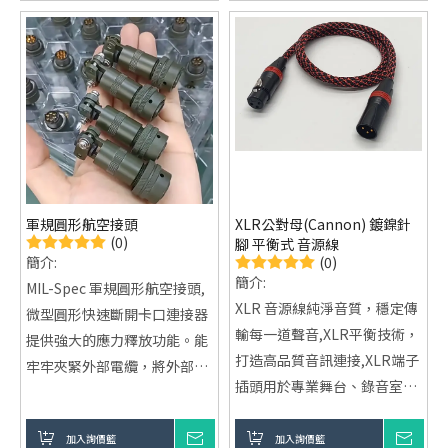
用；XT90具有較大的接觸結
XT30／XT60／XT90相比，
構，適合大型RC、高功率馬達
2+2／2+4更著重電源與輔助
及大容量LiPo電池。實際選型
線路整合。實際Pin功能、額
應依持續電流、峰值電流、
定電流及線徑必須依特定料號
AWG線徑、線長、溫升及使用
與設備設計確認；OEM／ODM
環境決定。OEM／ODM產品還
線束可進一步客製Power
可依設備需求，客製XT接頭、
Wire、Signal Wire、AWG、
線徑、線長、分岔與另一端接
Pin Assignment、線長、分
軍規圓形航空接頭
XLR公對母(Cannon) 鍍鎳針
口，整合成完整Cable
岔及另一端連接器。
(0)
腳 平衡式 音源線
Assembly與Wire Harness
(0)
簡介:
簡介:
MIL-Spec 軍規圓形航空接頭,
XLR 音源線純淨音質，穩定傳
微型圓形快速斷開卡口連接器
輸每一道聲音,XLR平衡技術，
提供強大的應力釋放功能。能
打造高品質音訊連接,XLR端子
牢牢夾緊外部電纜，將外部拉
插頭用於專業舞台、錄音室以
力轉移至外殼，防止內部 6 根
及家用高階 Hi-Fi 系統，這種
線束受扯斷裂。6 腳位 (6-Pin)
插頭同時提供三根以上的訊號
加入詢價籃
詢價
加入詢價籃
詢價
/ 外殼尺寸 10 (Shell Size 10)