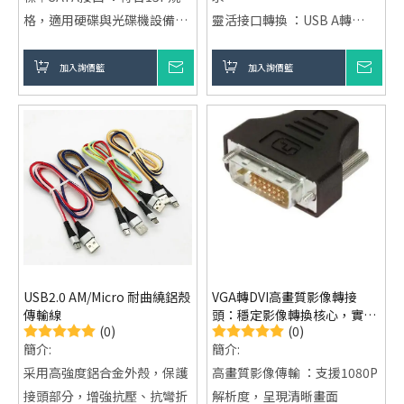
格，適用硬碟與光碟機設備
靈活接口轉換 ：USB A轉
靈活安裝設計 ：180度接頭，
Type C設計，提升設備相容性
適合狹小空間使用
即插即用便利 ：無需設定，快
加入詢價籃
詢價
加入詢價籃
詢價
電源狀態顯示 ：內建LED指示
速完成設備連接
燈，清楚掌握供電狀況
耐用鋁殼結構 ：提升使用穩定
性與耐用性
USB2.0 AM/Micro 耐曲繞鋁殼
VGA轉DVI高畫質影像轉接
傳輸線
頭：穩定影像轉換核心，實現
(0)
(0)
高解析輸出
簡介:
簡介:
采用高強度鋁合金外殼，保護
高畫質影像傳輸 ：支援1080P
接頭部分，增強抗壓、抗彎折
解析度，呈現清晰畫面