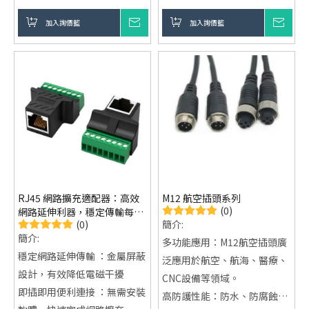
影音輸出。工業級抗干擾屏蔽
結合加固 SR 設計，為專業工
加入詢價籃
詢價
加入詢價籃
詢價
作站與高效能設備提供極致穩
定的連接體驗，定義快充與傳
輸的新極限。
RJ45 網路擴充適配器：高效
M12 航空插頭系列
(0)
網路延伸利器，穩定傳輸每一
(0)
簡介:
段連接
簡介:
多功能應用：M12航空插頭廣
穩定網路延伸傳輸 ：金屬屏蔽
泛應用於航空、航海、醫療、
設計，有效降低電磁干擾
CNC設備等領域。
即插即用便利連接 ：無需安裝
高防護性能：防水、防腐蝕、