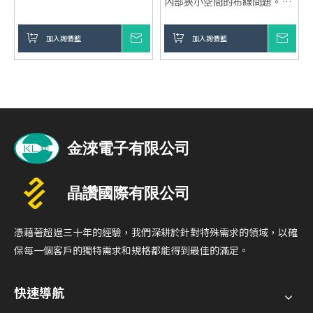
內部狹小空間的布線問題。
穩定可靠：具備出色的數據完
90度彎角設計：通過直角設
整性保護，確保系統長時間穩
計，優化內部空間，減少線材
加入詢價籃
詢價
加入詢價籃
詢價
定運行。
佔用垂直空間，提升氣流循
靈活擴展性：支援多個儲存裝
環。
置連接，滿足快速增長的容量
高速數據傳輸：支持6Gbps及
需求。
12Gbps每通道傳輸速率，保
向下兼容：與SATA硬碟兼
證數據傳輸的穩定性與高效
容，靈活配置不同性能的硬
性。
碟，達到最佳效能與成本平
適用範圍廣泛：可應用於伺服
衡。
器、數據中心、存儲裝置等多
種環境，確保穩定連接。
支持定制設計：提供
憑藉著超過三十年的經驗，我們深耕於針對特殊需求的領域，以確
OEM/ODM服務，支持定制設
保每一個客戶的獨特需求和規格都能得到最佳的滿足。
計和LOGO。
快速導航