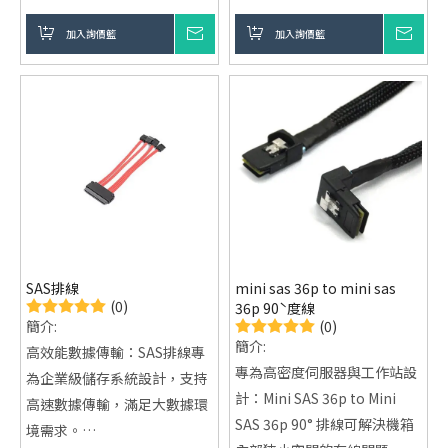
多通道設計：每條排線能夠支
瑣的布線，保持伺服器內部整
援四個SAS或SATA通道，方便
加入詢價籃
詢價
加入詢價籃
詢價
潔。
連接多個硬碟或固態硬碟，簡
可靠穩定：SFF-8087接頭帶
化伺服器內部佈線。
有卡扣鎖定功能，確保連接穩
穩定可靠：排線設計有卡扣鎖
固，避免意外斷開。
定機制，確保連接穩固，即便
多功能兼容：兼容SAS和SATA
在運行中也能保持穩定的數據
硬碟，廣泛應用於伺服器、工
傳輸。
作站和存儲系統。
客製化選擇：提供多種長度、
顏色選擇，並支持OEM/ODM
設計服務，滿足您的特定需
SAS排線
mini sas 36p to mini sas
求。
(0)
36p 90ˋ度線
(0)
簡介:
簡介:
高效能數據傳輸：SAS排線專
專為高密度伺服器與工作站設
為企業級儲存系統設計，支持
計：Mini SAS 36p to Mini
高速數據傳輸，滿足大數據環
SAS 36p 90° 排線可解決機箱
境需求。