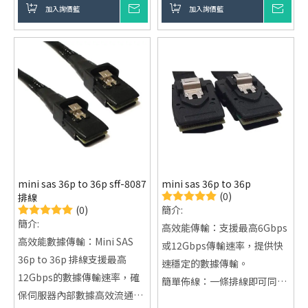
特設計或LOGO定制，滿足個
多達數百個儲存設備。
加入詢價籃
詢價
加入詢價籃
詢價
性化需求。
多樣設計選擇：提供 ODM 和
ODM/OEM生產：接受原廠委
OEM 設計服務，滿足客戶的獨
託設計及代工製造，提供靈活
特需求。
的採購方案。
mini sas 36p to 36p sff-8087
mini sas 36p to 36p
(0)
排線
(0)
簡介:
簡介:
高效能傳輸：支援最高6Gbps
高效能數據傳輸：Mini SAS
或12Gbps傳輸速率，提供快
36p to 36p 排線支援最高
速穩定的數據傳輸。
12Gbps的數據傳輸速率，確
簡單佈線：一條排線即可同時
保伺服器內部數據高效流通。
連接四個SATA硬碟，減少繁