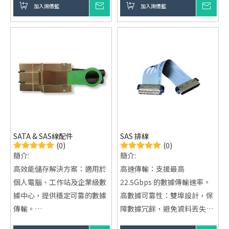
支持高傳輸速率：支援高達
加入詢價籃
詢價
加入詢價籃
詢價
廣泛兼容：支持SATA與SAS設
6Gbps 或 12Gbps 的數據傳輸
備的混合使用，增強系統靈活
速率，適用於各類高速數據處
性與擴展性。
理需求。
高穩定性：內建錯誤檢測與修
提供定制設計 / 代工服務：接
正機制，確保數據傳輸的穩定
受OEM和ODM客製化設計，滿
性。
足不同企業需求。
簡化布線，提升系統穩定性：
專用設計的排線減少不必要的
轉接頭，優化機箱內部線材管
SATA & SAS線配件
SAS 排線
理，促進散熱與整潔。
(0)
(0)
簡介:
簡介:
高效能儲存解決方案：適用於
高速傳輸：支援最高
個人電腦、工作站及企業級數
22.5Gbps 的數據傳輸速率。
據中心，提供穩定可靠的數據
高數據可靠性：雙埠設計，保
傳輸。
障數據冗餘，避免資料丟失。
多樣設計與定制選項：支持獨
靈活擴展性：單一接口可連接