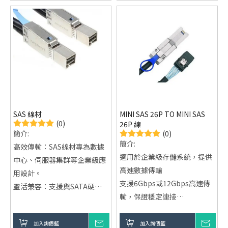
置，改善機箱空氣流通。
廣泛應用於伺服器與工作站：
非常適合伺服器、工作站、
NAS等需要多硬碟連接的場
合。
可客製化設計與OEM/ODM服
務：提供多樣化設計方案，支
持客製化LOGO與原廠委託設
SAS 線材
MINI SAS 26P TO MINI SAS
計。
(0)
26P 線
(0)
簡介:
簡介:
高效傳輸：SAS線材專為數據
適用於企業級存儲系統，提供
中心、伺服器集群等企業級應
高速數據傳輸
用設計。
支援6Gbps或12Gbps高速傳
靈活兼容：支援與SATA硬碟
輸，保證穩定連接
的混合使用，提供優異的擴展
支援熱插拔功能，減少維護停
性與彈性。
機時間
加入詢價籃
詢價
加入詢價籃
詢價
穩定性保障：強化的數據完整