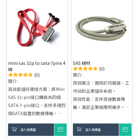
mini sas 32p to sata 7pinx 4
SAS 線材
(0)
線
(0)
簡介:
簡介:
用途廣泛：適用於伺服器、工
高效能儲存連接方案：將Mini
作站和企業儲存系統。
SAS 32-pin接口轉換為四個
高效性能：支持高速數據傳
SATA 7-pin接口，支持多達四
輸，滿足企業級應用需求。
個SATA裝置的數據傳輸。
靈活兼容：支持SATA與SAS設
簡化佈線，提升散熱：相較於
備混合使用，提供更多選擇。
傳統的多條SATA線，這款線
加入詢價籃
詢價
加入詢價籃
詢價
材幫助簡化機殼內部的線材佈