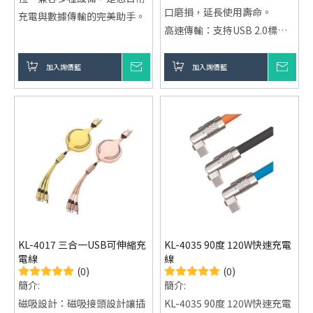
口磨損，延長使用壽命。
充電與數據傳輸的完美助手。
高速傳輸：支持USB 2.0標
準，數據傳輸速度最高可達
480Mbps，快速傳輸各類資
加入詢價籃
詢價
加入詢價籃
詢價
料。
耐用性強：高品質編織線材，
不易斷裂，具備較高抗拉伸能
力，適合長期使用。
智能充電保護：內建智能芯
片，有效防止過充、過熱、過
壓等情況，保護設備安全。
多設備兼容：兼容各類智能手
機、平板、移動電源等設備，
KL-4017 三合一USB可伸縮充
KL-4035 90度 120W快速充電
應用範圍廣泛。
電線
線
(0)
(0)
簡介:
簡介:
磁吸設計：磁吸接頭設計讓插
KL-4035 90度 120W快速充電