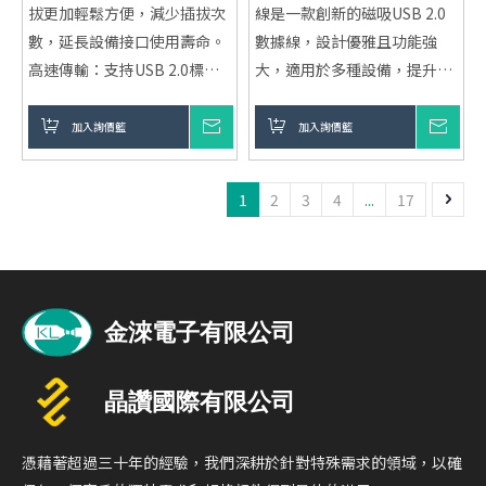
拔更加輕鬆方便，減少插拔次
線是一款創新的磁吸USB 2.0
數，延長設備接口使用壽命。
數據線，設計優雅且功能強
高速傳輸：支持USB 2.0標
大，適用於多種設備，提升日
準，數據傳輸速度最高可達
常使用便利性。
480Mbps，適合快速傳輸各類
支援最大120W的快速充電，
加入詢價籃
詢價
加入詢價籃
詢價
文件、圖片及音樂。
並且具備高速數據傳輸、耐用
耐用性強：高品質編織線材，
的編織材質和智能充電保護，
1
2
3
4
...
17
不易斷裂，並且具有較高的抗
完美符合現代高效的需求。
拉伸能力，適合長期使用。
多設備兼容性：適用於多種設
備，如智能手機、平板電腦、
移動電源等，滿足各類需求。
智能充電保護：內建智能芯
片，防止過充、過熱及過壓等
問題，保障充電安全。
憑藉著超過三十年的經驗，我們深耕於針對特殊需求的領域，以確