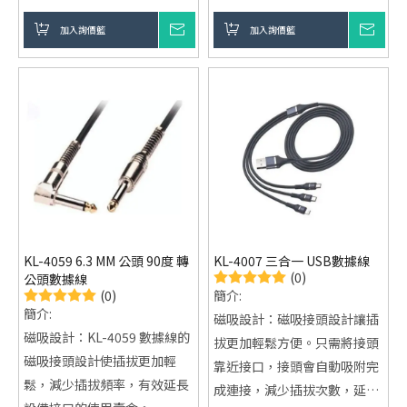
採用高強度 ABS 外殼，耐用又
USB 2.0高速傳輸：數據傳輸
抗磨損，能長時間穩定運行。
加入詢價籃
詢價
加入詢價籃
詢價
速度高達480Mbps，滿足日常
支援即插即用設計，無需安裝
文件、圖片等的快速傳輸需
驅動程序，使用便捷。
求。
耐用材質：採用高品質硅酮與
鋅合金材質，抗拉伸，耐用不
易斷裂。
智能充電保護：內建智能芯
片，有效防止過充、過熱、過
壓等問題，保護您的設備安
全。
KL-4059 6.3 MM 公頭 90度 轉
KL-4007 三合一 USB數據線
(0)
公頭數據線
(0)
簡介:
簡介:
磁吸設計：磁吸接頭設計讓插
磁吸設計：KL-4059 數據線的
拔更加輕鬆方便。只需將接頭
磁吸接頭設計使插拔更加輕
靠近接口，接頭會自動吸附完
鬆，減少插拔頻率，有效延長
成連接，減少插拔次數，延長