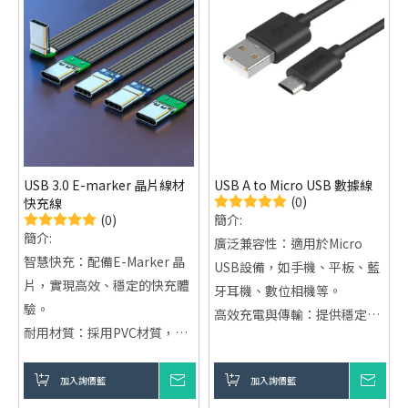
USB 3.0 E-marker 晶片線材
USB A to Micro USB 數據線
(0)
快充線
(0)
簡介:
簡介:
廣泛兼容性：適用於Micro
智慧快充：配備E-Marker 晶
USB設備，如手機、平板、藍
片，實現高效、穩定的快充體
牙耳機、數位相機等。
驗。
高效充電與傳輸：提供穩定的
耐用材質：採用PVC材質，柔
充電電流與高速資料傳輸。
軟且耐彎折，延長使用壽命。
耐用設計：採用耐彎折材質，
高效傳輸：內含屏蔽外殼，確
加入詢價籃
詢價
加入詢價籃
詢價
增強使用壽命，防止損壞。
保穩定的資料和電流傳