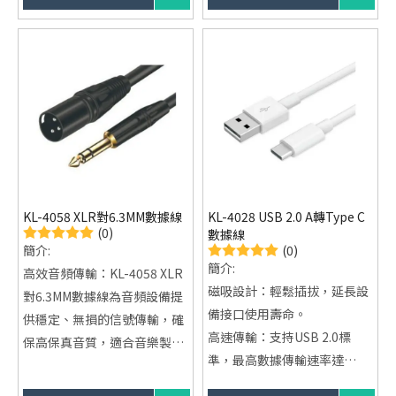
超高兼容性：完美兼容
片、音樂等。
Thunderbolt 3/4、USB4與
智能充電保護：內建智能芯
USB-C設備。
片，過充、過熱、過壓保護，
保障設備安全。
耐用性：純銅導體和PVC外
包，配備編織線材，耐磨、抗
拉伸，確保長期穩定使用。
廣泛兼容性：支持所有配備
USB 3.1 Type C接口的設備，
KL-4058 XLR對6.3MM數據線
KL-4028 USB 2.0 A轉Type C
如智能手機、平板、筆記型電
(0)
數據線
腦等。
(0)
簡介:
簡介:
高效音頻傳輸：KL-4058 XLR
磁吸設計：輕鬆插拔，延長設
對6.3MM數據線為音頻設備提
備接口使用壽命。
供穩定、無損的信號傳輸，確
高速傳輸：支持USB 2.0標
保高保真音質，適合音樂製
準，最高數據傳輸速率達
作、演出等專業場合。
480Mbps。
專業設計：配備XLR對6.3MM