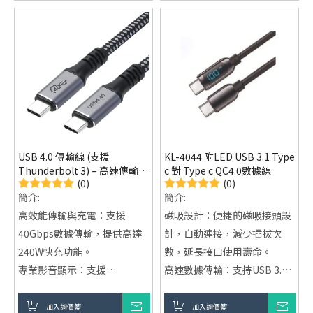
輕巧便攜：方便攜帶，適合家
中、辦公室及旅行使用。
USB 4.0 傳輸線 (支援
KL-4044 附LED USB 3.1 Type
Thunderbolt 3) – 高速傳輸與
c 對 Type c QC4.0數據線
(0)
(0)
強大充電功能
簡介:
簡介:
高效能傳輸與充電：支援
磁吸設計：便捷的磁吸接頭設
40Gbps數據傳輸，提供高達
計，自動連接，減少插拔次
240W快充功能。
數，延長接口使用壽命。
專業影音顯示：支援
高速數據傳輸：支持USB 3.1
8K@60Hz顯示與4K@120Hz
標準，最高數據傳輸速率可達
視訊輸出。
480Mbps，快速傳輸文件、照
加入詢價籃
詢價
加入詢價籃
詢價