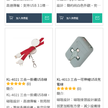
高速傳輸：支持USB 3.1標
設計：簡約純白色外觀，完美
準，數據傳輸速度最高可達
搭配 Apple 裝置
480Mbps，快速傳輸各種文
功能：高效充電與資料傳輸，
加入詢價籃
詢價
加入詢價籃
詢價
件、照片、音樂等資料。
穩定無卡頓
快速充電：支援QC 4.0快充技
材質：優質耐用材質，增強耐
術，最大功率可達100W，快
用性和抗拉性
速充電，節省時間。
額外特性：支持個性化設計或
高耐用性：高品質純銅和PVC
LOGO定制
材質，編織線材抗拉伸強，適
合長期使用。
智能充電保護：內建智能芯
片，有效防止過充、過熱、過
KL-4021 三合一掛繩USB線
KL-4013 三合一可伸縮USB充
壓等問題，保障充電安全。
(0)
電線
(0)
簡介:
簡介:
KL-4021 三合一掛繩USB線，
磁吸設計：磁吸接頭設計讓插
磁吸設計、高速傳輸、耐用耐
拔更加輕鬆方便，減少設備接
拉、兼容多種設備，是您日常