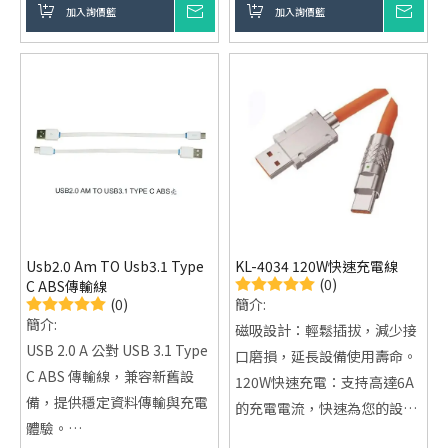
耐用材質：高品質PVC材質，
加入詢價籃
詢價
加入詢價籃
詢價
插頭，兼容多種音響和混音設
耐拉伸且不易斷裂。
備，廣泛適用於音響、DJ設
智能充電保護：防止過充、過
備、錄音設備等。
熱、過壓等問題，保障設備安
耐用性強：採用高品質銅線與
全。
編織線設計，具備抗拉伸與抗
廣泛兼容性：適用於智能手
摩擦能力，長期使用不易損
機、平板電腦、移動電源等設
壞。
備。
多功能兼容：不僅適用於音頻
傳輸，也能在音響設備與音頻
系統之間提供高效連接，滿足
Usb2.0 Am TO Usb3.1 Type
KL-4034 120W快速充電線
不同設備需求。
(0)
C ABS傳輸線
(0)
簡介:
簡介:
磁吸設計：輕鬆插拔，減少接
USB 2.0 A 公對 USB 3.1 Type
口磨損，延長設備使用壽命。
C ABS 傳輸線，兼容新舊設
120W快速充電：支持高達6A
備，提供穩定資料傳輸與充電
的充電電流，快速為您的設備
體驗。
充電。