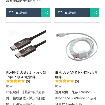
設備接口的使用壽命。
設備接口使用壽命。
高速數據傳輸：支持 USB 2.0
高速數據傳輸：支持 USB 2.0
標準，提供最高 480 Mbps 的
加入詢價籃
詢價
加入詢價籃
詢價
標準，數據傳輸速度最高可達
數據傳輸速度，滿足日常文
480Mbps，滿足日常文件、照
件、照片、音樂等資料的快速
片、音樂等資料的快速傳輸需
傳輸需求。
求。
卓越耐用性：高品質編織線
耐用性：採用高品質編織線
材，抗拉伸不易斷裂，適合長
材，不易斷裂，具備較高的抗
期使用，保證穩定性。
拉伸能力，適合長期使用。
智能充電保護：內建智能芯
多設備兼容性：兼容多種設
片，有效避免過充、過熱、過
備，包括智能手機、平板電
壓等問題，保護設備的安全。
腦、移動電源等，提供更廣泛
KL-4043 USB 3.1 Type c 對
白色 USB AM & I-PHONE 5傳
廣泛兼容性：兼容智能手機、
的應用範圍。
Type c QC4.0數據線
輸線
平板電腦、移動電源等多種設
智能充電保護：內建智能芯
(0)
(0)
備，滿足不同場景需求。
簡介:
簡介:
片，有效保護設備免受過充、
磁吸設計：創新磁吸接頭設
適用設備：兼容 iPhone 5、
過熱、過壓等損害，保障充電
計，輕鬆插拔，減少接口磨
iPhone 5s、iPhone 5c 及部
安全。
損，延長使用壽命。
分舊款 Apple 設備