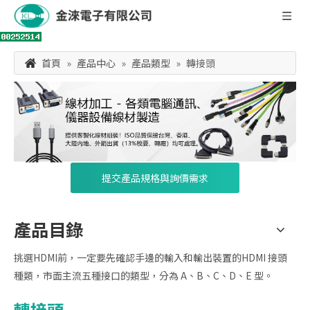
首頁
»
產品中心
»
產品類型
»
轉接頭
提交產品規格與詢價需求
產品目錄
挑選HDMI前，一定要先確認手邊的輸入和輸出裝置的HDMI 接頭
種類，市面主流五種接口的類型，分為 A、B、C、D、E 型。
轉接頭