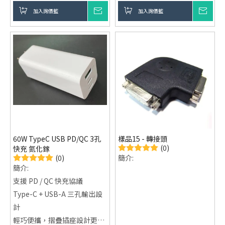
設備供電，使用靈活便利
加入詢價籃
詢價
加入詢價籃
詢價
客製化製造支援：可依需求開
發規格，滿足不同應用情境
60W TypeC USB PD/QC 3孔
樣品15 - 轉接頭
(0)
快充 氮化鎵
(0)
簡介:
簡介:
支援 PD / QC 快充協議
Type-C + USB-A 三孔輸出設
計
輕巧便攜，摺疊插座設計更方