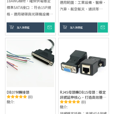
18AWG線材，確保供電穩定
適用範圍：工業設備、醫療、
標準SATA接口 ：符合15P規
汽車、航空航天、通訊等
格，適用硬碟與光碟機設備
生產基地：台灣、深圳
靈活安裝設計 ：180度接頭，
銷售模式：製造、出口、
適合狹小空間使用
加入詢價籃
詢價
加入詢價籃
詢價
ODM/OEM定制
電源狀態顯示 ：內建LED指示
質量保證：台灣品質、大陸價
燈，清楚掌握供電狀況
格，最佳競爭力
DB37M轉接頭
RJ45母頭轉DB15母頭：穩定
(0)
訊號延伸核心，打造高效連接
(0)
簡介:
體驗
簡介:
訊號穩定延伸 ：支援VGA訊號