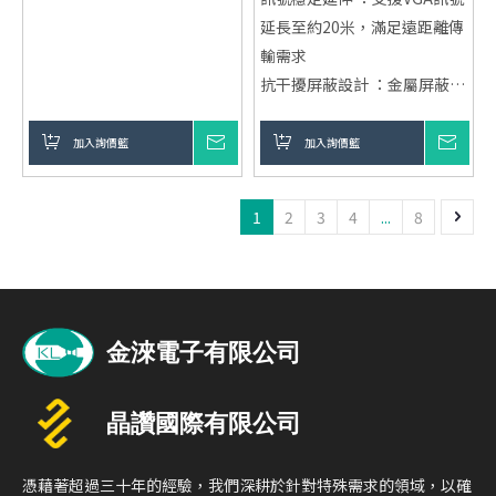
延長至約20米，滿足遠距離傳
輸需求
抗干擾屏蔽設計 ：金屬屏蔽結
構，有效降低電磁干擾
即插即用便利 ：無需設定，快
加入詢價籃
詢價
加入詢價籃
詢價
速完成設備連接
耐用結構設計 ：加厚PCB與一
1
2
3
4
...
8
體化焊接，提升使用壽命
憑藉著超過三十年的經驗，我們深耕於針對特殊需求的領域，以確