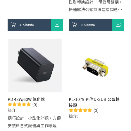
性別轉換設計 ：母對母結構，
快速解決公頭無法連接問題
穩定影像傳輸 ：維持畫面清晰
與訊號穩定輸出
加入詢價籃
詢價
加入詢價籃
詢價
PD 48W/60W 氮化鎵
KL-1079 迷你D-SUB 公母轉
(0)
接頭
(0)
簡介:
簡介:
精巧設計：小型化外觀，方便
安裝於各式設備與工作環境