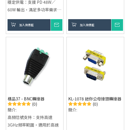
穩定供電：支援 PD 48W／
60W 輸出，滿足多功率需求
耐用結構：外殼設計兼顧散熱
與結構穩定性
加入詢價籃
詢價
加入詢價籃
詢價
彈性應用：適合工業、商用與
系統整合專案使用
樣品37 - BNC轉接器
KL-1078 迷你公母接頭轉接器
(0)
(0)
簡介:
簡介:
高頻信號支持：支持高達
3GHz頻率範圍，適用於高速