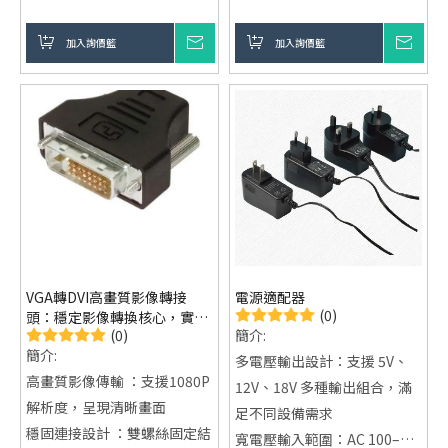
便收納
加入詢價籃
詢價
加入詢價籃
詢價
VGA轉DVI高畫質影像轉接
電源適配器
(0)
頭：穩定影像轉換核心，實現
(0)
簡介:
高解析輸出
簡介:
多電壓輸出設計：支援 5V、
高畫質影像傳輸 ：支援1080P
12V、18V 多種輸出組合，滿
解析度，呈現清晰畫面
足不同設備需求
穩固連接設計 ：雙螺絲固定結
寬電壓輸入範圍：AC 100–