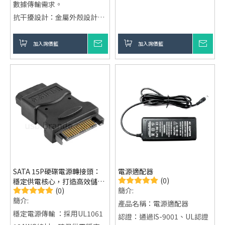
數據傳輸需求。
抗干擾設計：金屬外殼設計，
有效降低信號干擾，保證數據
穩定傳輸。
加入詢價籃
詢價
加入詢價籃
詢價
多樣化定制選項：提供
OEM/ODM服務，支持LOGO
與設計定制，滿足不同需求。
應用廣泛：適用於通訊、攝
影、醫療設備等多種行業。
SATA 15P硬碟電源轉接頭：
電源適配器
(0)
穩定供電核心，打造高效儲存
(0)
簡介:
設備連接體驗
簡介:
產品名稱：電源適配器
穩定電源傳輸 ：採用UL1061
認證：通過IS-9001、UL認證