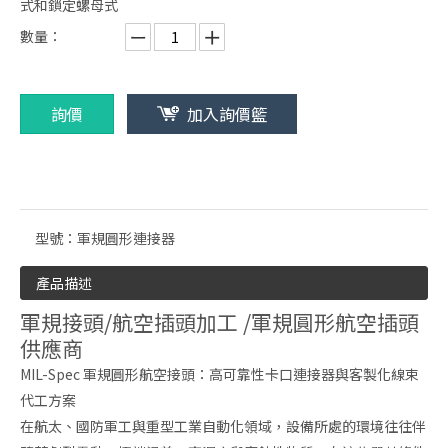
式和鎖定螺母式
數量：
詢價
加入詢價籃
型號：
軍規圓形連接器
產品描述
軍規接頭/航空插頭加工 /軍規圓形航空插頭
供應商
MIL-Spec 軍規圓形航空接頭：高可靠性卡口連接器與客製化線束
代工方案
在航太、國防軍工與重型工業自動化領域，設備所處的環境往往伴