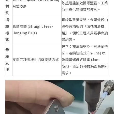
蝕塗層能強效抵禦鹽霧、工業
材
電鍍塗層
油污與化學物質的侵蝕。
質
插
直線型電纜安裝，金屬外殼中
頭
直頭插頭 (Straight Free-
段帶有精細的「
滾花防滑紋
樣
Hanging Plug)
路
」，便於工程人員戴手套旋
式
緊組裝。
包含：窄法蘭壁掛、寬法蘭壁
母
掛、電纜連接式 (In-line) 以
座
支援四種多樣化插座安裝方式
及鎖緊螺母式插座 (Jam
支
Nut)，滿足各種機箱面板開孔
援
需求。