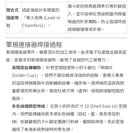
漏斗狀的倒角能精準引導針腳插
閉合式
插座端設計有硬面的
入，並可容納在預設範圍內微幅
插座導
「導入倒角 (Lead-in
彎曲的針狀觸點，防止盲插時造
引
Chamfers)」。
成接腳撞彎或折損。
軍規連接器焊接過程
軍規連接器零件，需要頂尖的加工技術。金淶電子在處理此類高密
度、高要求的軍規連接器時，展現了卓越的代工硬實力：
高精度設備輔助：
針對空間極度狹小的 6 腳位「焊錫坑
(Solder Cup)」，我們不僅仰賴資深技師的經驗，更導入專業
的溫控焊錫機與半自動輔助設備。確保每一滴焊錫的溫度與用
量都達到完美比例，徹底杜絕冷焊（虛焊）或相鄰接腳短路的
風險。
多色線纜精密佈線：
在狹小的外殼尺寸 10 (Shell Size 10) 空間
內，我們能精確地將多根彩色線纜（如紅、藍、青色等控制
線）依據嚴格的 Pin 腳定義進行剝線、鍍錫與焊接。色彩管理
確保了後端系統對接時的零失誤。