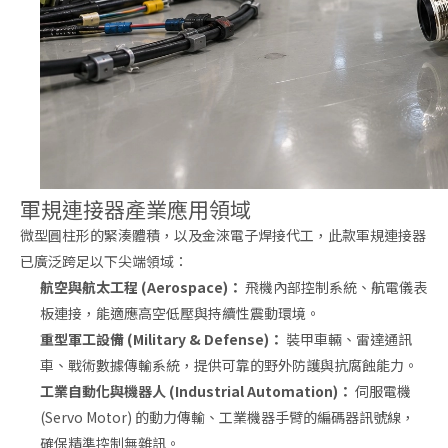
軍規連接器產業應用領域
微型圓柱形的緊湊體積，以及金淶電子焊接代工，此款軍規連接器
已廣泛跨足以下尖端領域：
航空與航太工程 (Aerospace)：
飛機內部控制系統、航電儀表
板連接，能適應高空低壓與持續性震動環境。
重型軍工設備 (Military & Defense)：
裝甲車輛、雷達通訊
車、戰術數據傳輸系統，提供可靠的野外防護與抗腐蝕能力。
工業自動化與機器人 (Industrial Automation)：
伺服電機
(Servo Motor) 的動力傳輸、工業機器手臂的編碼器訊號線，
確保精準控制無雜訊。