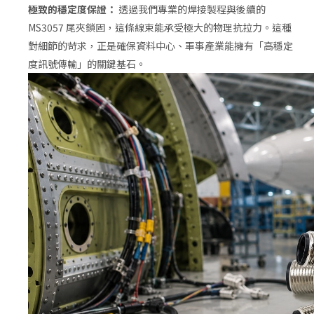
極致的穩定度保證：
透過我們專業的焊接製程與後續的
MS3057 尾夾鎖固，這條線束能承受極大的物理抗拉力。這種
對細節的苛求，正是確保資料中心、軍事產業能擁有「高穩定
度訊號傳輸」的關鍵基石。