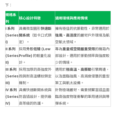
下：
規格系
核心設計特徵
適用環境與應用情境
列
I 系列
具備微型圓形
快速斷
擁有極佳的抗振動性，非常適用於
(Series
開系統
（如卡口式鎖
強風、高濕度
的嚴苛戶外環境及航
I)
定）。
空航太領域。
II 系列
採用
外形低矮 (Low
專為
重量或空間嚴重受限
的機箱內
(Series
Profile)
的輕量化設
部設計，適用於振動頻率與強度較
II)
計。
少的情境。
III 系列
採用加厚的高強度外
適用於
極高溫、高振動
引擎周邊，
(Series
殼與耐高溫螺紋鎖定
以及面臨強風、高濕度侵襲的重型
III)
機制。
軍工與航太設備。
IV 系列
具備快速斷開系統與
針對極端嚴苛、需要頻繁盲插且面
(Series
防盲插設計，提供最
臨高強度物理衝擊的軍用通訊與導
IV)
高等級的防護。
彈系統。