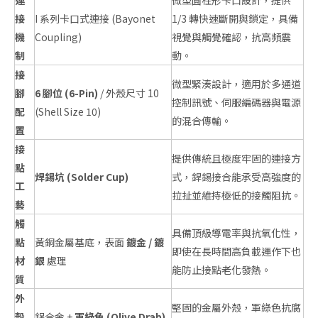
連
微型圓柱形卡口設計，提供
接
I 系列卡口式連接 (Bayonet
1/3 轉快速斷開與鎖定，具備
機
Coupling)
視覺與觸覺確認，抗高頻震
制
動。
接
微型緊湊設計，適用於多通道
腳
6 腳位 (6-Pin)
/ 外殼尺寸 10
控制訊號、伺服編碼器與電源
配
(Shell Size 10)
的混合傳輸。
置
接
提供傳統且極度牢固的連接方
點
焊錫坑 (Solder Cup)
式，銲錫接合能承受高強度的
工
拉扯並維持極低的接觸阻抗。
藝
觸
具備頂級導電率與抗氧化性，
點
黃銅金屬基底，表面
鍍金 / 鍍
即使在長時間高負載運作下也
材
銀
處理
能防止接點老化發熱。
質
外
堅固的金屬外殼，軍綠色抗腐
殼
鋁合金 +
軍綠色 (Olive Drab)