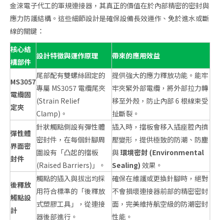
金淶電子代工的軍規連接器，其真正的價值在於內部精密的密封與
應力防護結構。這些細節設計是確保設備長效運作、免於進水或斷
線的關鍵：
核心結
設計特徵與運作原理
帶來的應用效益
構部件
尾部配有雙螺絲固定的
提供強大的應力釋放功能。能牢
MS3057
專屬 MS3057 電纜尾夾
牢夾緊外部電纜，將外部拉力轉
電纜固
(Strain Relief
移至外殼，防止內部 6 根線束受
定夾
Clamp)。
扯斷裂。
針狀觸點側設有彈性體
插入時，擋板會移入插座腔內擠
彈性體
密封件，在每個針腳周
壓變形，提供極致的防潮、防塵
界面密
圍設有「凸起的擋板
與
環境密封 (Environmental
封件
(Raised Barriers)」。
Sealing)
效果。
觸點的插入與拔出均採
確保在維護或更換針腳時，絕對
後釋放
用符合標準的「後釋放
不會損壞連接器前部的精密密封
觸點設
式塑膠工具」，從連接
面，完美維持航空級的防潮密封
計
器後部進行。
性能。