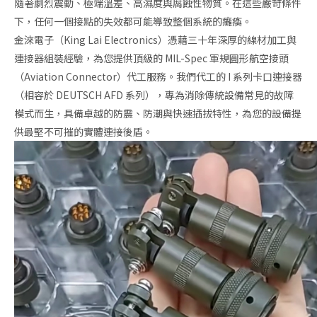
隨著劇烈震動、極端溫差、高濕度與腐蝕性物質。在這些嚴苛條件
下，任何一個接點的失效都可能導致整個系統的癱瘓。
金淶電子（King Lai Electronics）憑藉三十年深厚的線材加工與
連接器組裝經驗，為您提供頂級的 MIL-Spec 軍規圓形航空接頭
（Aviation Connector）代工服務。我們代工的 I 系列卡口連接器
（相容於 DEUTSCH AFD 系列），專為消除傳統設備常見的故障
模式而生，具備卓越的防震、防潮與快速插拔特性，為您的設備提
供最堅不可摧的實體連接後盾。