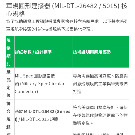
軍規圓形連接器 (MIL-DTL-26482 / 5015) 核
心規格
為了協助研發工程師與採購專家快速核對系統需求，以下將本系列
軍規航空接頭的核心技術規格予以表格化呈現：
規
格
詳細參數 / 設計標準
技術說明與應用優勢
類
別
產
MIL-Spec 圓形航空接
專為需要極高可靠度、防震與
品
頭 (Military-Spec Circular
耐惡劣環境的工業與軍規設備
定
Connector)
打造。
位
符
符合美國軍用標準設計，確保
合
基於
MIL-DTL-26482 (Series
在極端氣候與物理衝擊下的極
規
I)
/ MIL-DTL-5015 規範
致穩定性。
範