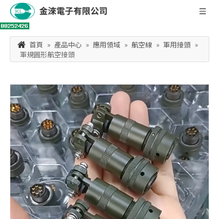
首頁
»
產品中心
»
應用領域
»
航空線
»
軍用接頭
»
軍規圓形航空接頭