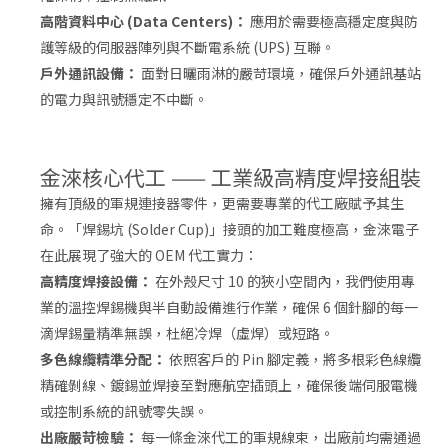
高階資料中心 (Data Centers)：
應用於需要極高穩定度與防
護等級的伺服器陣列與不斷電系統 (UPS) 互聯。
戶外通訊設備：
面對日曬雨淋的嚴苛環境，確保戶外通訊基站
的電力與訊號穩定不中斷。
金淶核心代工 —— 工業級高精度焊接組裝
擁有頂級的軍規連接器零件，更需要專業的代工廠賦予其生
命。「焊錫坑 (Solder Cup)」接頭的加工難度極高，金淶電子
在此展現了強大的 OEM 代工實力：
高精度焊接設備：
在外殼尺寸 10 的狹小空間內，我們使用專
業的溫控焊錫機與半自動設備進行作業，確保 6 個針腳的每一
滴焊錫量精準無誤，杜絕冷焊（虛焊）或短路。
多色線纜精準分配：
依照客戶的 Pin 腳定義，將多根彩色線纜
精確剝線、鍍錫並焊接至對應航空插頭上，確保後端伺服電機
或控制系統的訊號零失誤。
出廠嚴苛檢驗：
每一條金淶代工的軍規線束，出廠前均需通過