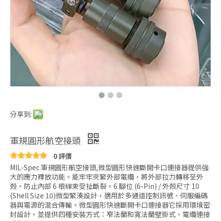
分享到:
軍規圓形航空接頭
0 評價
MIL-Spec 軍規圓形航空接頭,微型圓形快速斷開卡口連接器提供強
大的應力釋放功能。能牢牢夾緊外部電纜，將外部拉力轉移至外
殼，防止內部 6 根線束受扯斷裂。6 腳位 (6-Pin) / 外殼尺寸 10
(Shell Size 10)微型緊湊設計，適用於多通道控制訊號、伺服編碼
器與電源的混合傳輸。微型圓形快速斷開卡口連接器它採用環境密
封設計，並提供四種安裝方式：窄法蘭和寬法蘭壁掛式、電纜連接