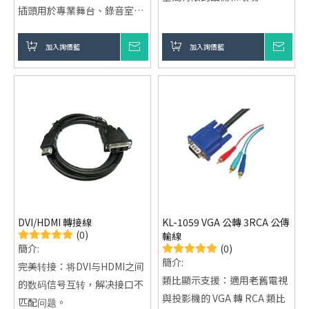
插頭用於專業舞台、錄音室以
優異的抗干擾能力：多層屏蔽
及家用高階 Hi-Fi 系統，這種
設計，有效減少干擾，保證傳
插頭同時提供三根以上的訊號
加入詢價籃
詢價
加入詢價籃
詢價
輸質量。
端子，因此能同時傳輸比 RCA
耐用性強：高質量材料，具備
端子更多的訊號數量，再加上
抗磨損、耐高溫等優勢。
具備彈簧鎖扣能避免插頭鬆脫,
我們提供從單通道「XLR 平衡
音頻信號線」到高複雜度的
「多通道蛇線（Snake
Cables）」，乃至發燒級的
「單晶銀訊號線」的完整客製
化生產。金淶電子專業 OEM
DVI/HDMI 轉接線
KL-1059 VGA 公轉 3RCA 公傳
代工的核心音響線材產品規格
(0)
輸線
與應用。
(0)
簡介:
簡介:
完美转接：将DVI与HDMI之间
類比顯示支援：適用老舊電視
的数码信号互转，解决接口不
與投影機的 VGA 轉 RCA 類比
匹配问题。