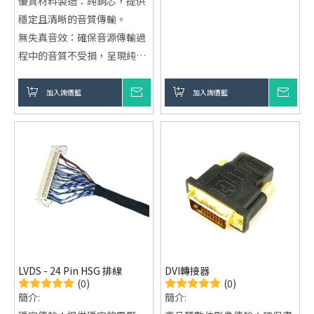
優質材料製造：純銅芯，提供
穩定且清晰的音質傳輸。
無失真音效：確保音源傳輸過
程中的音質不受損，呈現純淨
音效。
多設備兼容：支持各類設備，
加入詢價籃
詢價
加入詢價籃
詢價
如手機、平板、電腦等，輕鬆
連接音頻設備。
LVDS - 24 Pin HSG 排線
DVI轉接器
(0)
(0)
簡介:
簡介: