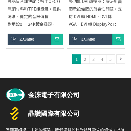
高品質音訊傳輸：採用OFC無
多功能 DVI 轉接器：解決新舊
氧銅材料和TPE絕緣體，提供
顯示設備間的兼容性問題，支
清晰、穩定的音訊傳輸。
持 DVI 轉 HDMI、DVI 轉
耐用設計：24K鍍金插頭，耐
VGA、DVI 轉 DisplayPort 等
插拔且抗氧化，保證長期使用
轉接需求。
不影響音質。
高品質數位影像傳輸：提供穩
加入詢價籃
詢價
加入詢價籃
詢價
多長度選擇：提供1M、2M、
定的數位影像傳輸，支持高解
3M和5M不同長度，滿足不同
析度顯示。
1
2
3
4
5
使用需求。
靈活選擇，廣泛應用：適用於
高抗干擾性：鋁合金外殼及鋁
各種舊款顯示器、顯示卡和投
箔隔離層，有效減少外界干
影設備。
擾，保證音質清晰。
適用範圍廣泛：適用於各類音
頻設備，如音響、擴大機、手
機、電視等。
憑藉著超過三十年的經驗，我們深耕於針對特殊需求的領域，以確