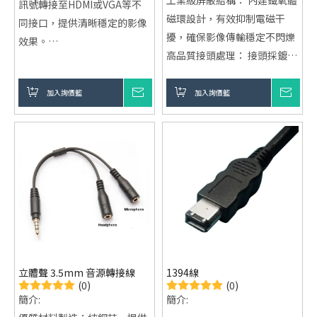
工業級屏蔽結構： 內建鐵氧體
訊號轉接至HDMI或VGA等不
磁環設計，有效抑制電磁干
同接口，提供清晰穩定的影像
擾，確保影像傳輸穩定不閃爍
效果。
高品質接頭處理： 接頭採鍍金
即插即用：無需安裝額外驅動
＋鍍鎳製程，大幅提升導通穩
程式，簡單操作，兼容多種顯
定性、耐插拔性與使用壽命
加入詢價籃
詢價
加入詢價籃
詢價
示設備。
OEM / ODM 客製服務： 支援
小巧便捷：體積小巧，易於攜
客製化設計、生產製造與全球
帶，滿足您在不同場合的需
出口市場應用需求
求。
立體聲 3.5mm 音源轉接線
1394線
(0)
(0)
簡介:
簡介: