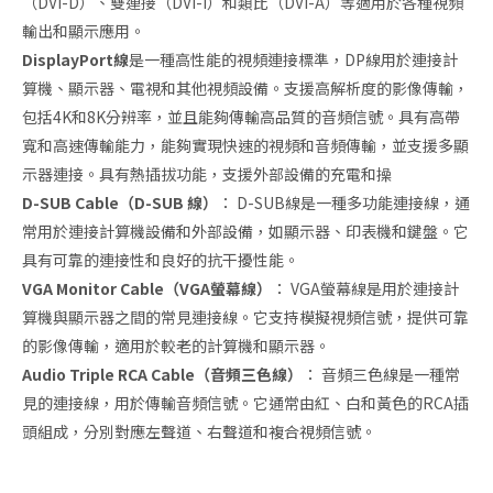
（DVI-D）、雙連接（DVI-I）和類比（DVI-A）等適用於各種視頻
輸出和顯示應用。
DisplayPort線
是一種高性能的視頻連接標準，DP線用於連接計
算機、顯示器、電視和其他視頻設備。支援高解析度的影像傳輸，
包括4K和8K分辨率，並且能夠傳輸高品質的音頻信號。具有高帶
寬和高速傳輸能力，能夠實現快速的視頻和音頻傳輸，並支援多顯
示器連接。具有熱插拔功能，支援外部設備的充電和操
D-SUB Cable（D-SUB 線）
： D-SUB線是一種多功能連接線，通
常用於連接計算機設備和外部設備，如顯示器、印表機和鍵盤。它
具有可靠的連接性和良好的抗干擾性能。
VGA Monitor Cable（VGA螢幕線）
： VGA螢幕線是用於連接計
算機與顯示器之間的常見連接線。它支持模擬視頻信號，提供可靠
的影像傳輸，適用於較老的計算機和顯示器。
Audio Triple RCA Cable（音頻三色線）
： 音頻三色線是一種常
見的連接線，用於傳輸音頻信號。它通常由紅、白和黃色的RCA插
頭組成，分別對應左聲道、右聲道和複合視頻信號。