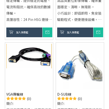
穩定傳輸：提供穩定的電壓、
高品質數位影像傳輸：確保畫
電流和阻抗，確保高效的數據
面穩定、清晰，無殘影。
傳輸。
小巧設計：即插即用，免安裝
高兼容性：24 Pin HSG 連接器
驅動程式，便捷連接設備。
設計，適配多種電子設備。
廣泛應用：適用於電腦、顯示
耐用設計：編織線外被提升抗
器、投影機等設備，支持不同
加入詢價籃
詢價
加入詢價籃
詢價
拉伸和耐磨性，適應惡劣環
介面間的無縫轉接。
境。
VGA傳輸線
D-SUB線
(0)
(0)
簡介:
簡介: