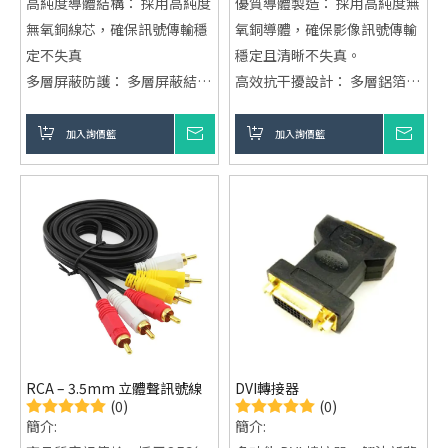
高純度導體結構： 採用高純度
優質導體製造： 採用高純度無
無氧銅線芯，確保訊號傳輸穩
氧銅導體，確保影像訊號傳輸
定不失真
穩定且清晰不失真。
多層屏蔽防護： 多層屏蔽結構
高效抗干擾設計： 多層鋁箔＋
設計，有效抵抗電磁干擾，提
編織網屏蔽結構，有效抑制電
升影像清晰度
磁干擾，畫面穩定不閃爍。
加入詢價籃
詢價
加入詢價籃
詢價
工業級耐用外被： 工業級 PVC
工業級耐用外被： 高耐磨 PVC
外被，耐彎折、抗磨損，適用
外被設計，適用長時間工業環
長時間使用
境與高頻率彎折使用。
RCA – 3.5mm 立體聲訊號線
DVI轉接器
(0)
(0)
簡介:
簡介: