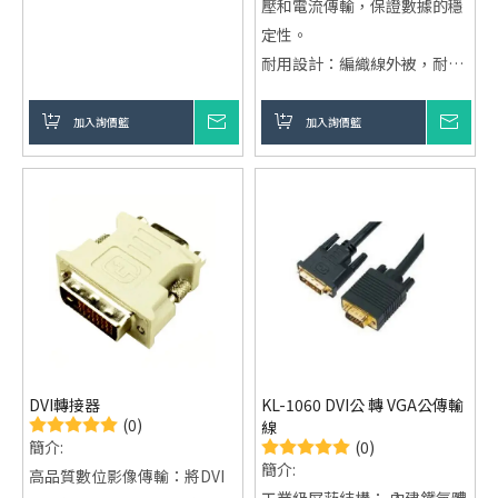
壓和電流傳輸，保證數據的穩
定性。
耐用設計：編織線外被，耐
磨、耐拉伸，延長產品使用壽
命。
加入詢價籃
詢價
加入詢價籃
詢價
防水防高溫：適用於多種環境
條件，保證長期穩定運行。
定制服務：根據客戶需求提供
專屬設計，滿足不同應用場
景。
DVI轉接器
KL-1060 DVI公 轉 VGA公傳輸
(0)
線
(0)
簡介:
簡介:
高品質數位影像傳輸：將DVI