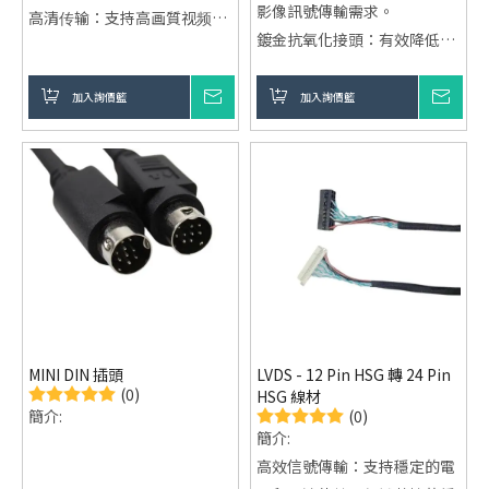
影像訊號傳輸需求。
高清传输：支持高画質视频与
鍍金抗氧化接頭：有效降低接
音频传输（视HDMI端口支持
觸阻抗與氧化干擾，確保長距
情况）。
離傳輸穩定度。
加入詢價籃
詢價
加入詢價籃
詢價
即插即用：无需驱動程序，操
尼龍編織線身結構：具備高抗
作简便。
拉與耐彎折特性，適合長時間
优質材料：采用抗干扰材料，
工業與商用佈線。
保證信号稳定。
广泛适用：兼容各类显示器，
如電视、投影仪、显示屏等。
MINI DIN 插頭
LVDS - 12 Pin HSG 轉 24 Pin
(0)
HSG 線材
(0)
簡介:
簡介:
高效信號傳輸：支持穩定的電