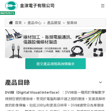
首頁
»
產品中心
»
產品類型
»
螢幕線
提交產品規格與詢價需求
產品目錄
DVI線（Digital Visual Interface）
：DVI線是一種用於傳輸數字
視頻信號的連接線，常見於電腦和顯示器之間的連接。支援高解析
度的影像傳輸，包括1080p和更高分辨率。DVI線通常分為單連接