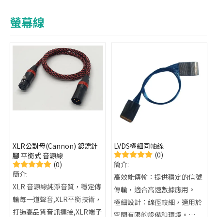
螢幕線
XLR公對母(Cannon) 鍍鎳針
LVDS極細同軸線
(0)
腳 平衡式 音源線
(0)
簡介:
簡介:
高效能傳輸：提供穩定的信號
XLR 音源線純淨音質，穩定傳
傳輸，適合高速數據應用。
輸每一道聲音,XLR平衡技術，
極細設計：線徑較細，適用於
打造高品質音訊連接,XLR端子
空間有限的設備和環境。