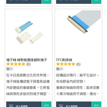
UL (Underwriters
計。
Laboratories) 的嚴格測試與
提供穩定的電氣性能，能夠有
評估。獲得 UL 認證的端子
效減少信號干擾，確保數據傳
線，不僅能提升產品的市場接
輸的完整性。
受度，更是對其安全性與可靠
性的一種肯定。
端子線 線對板連接器和端子
FFC軟排線
(0)
(0)
簡介:
簡介:
在今日高度數位化的世界裡，
結構設計精巧：扁平化設計，
端子線是構成電子與電氣設備
有效節省內部空間。
內部連結的基礎要素。它將電
優異的彎曲耐用性：能承受數
線與預先安裝好的端子精密結
十萬次彎曲而不損壞，適合動
合，形成一個穩定可靠的電氣
態應用。
介面。無論是日常生活中隨處
穩定的信號傳輸：抗電磁干
加入詢價籃
詢價
加入詢價籃
詢價