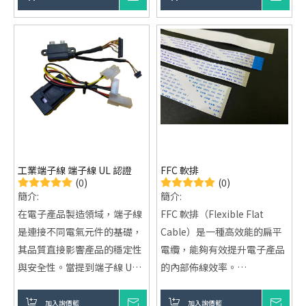
的穩定傳輸。無論是電子產品
的原型開發、測試維修，還是
複雜系統的整合佈線，端子轉
接頭都能提供便捷且高效的解
決方案。
工業端子線 端子線 UL 認證
FFC 軟排
(0)
(0)
簡介:
簡介:
在電子產品製造領域，端子線
FFC 軟排（Flexible Flat
是連接不同電氣元件的基礎，
Cable）是一種高效能的扁平
其品質直接影響產品的穩定性
電纜，能夠有效提升電子產品
與安全性。當提到端子線 UL
的內部佈線效率。
認證時，這代表該產品已通過
具有高度靈活性，適用於各種
美國具權威性的安全科學機構
電子設備，並支持空間緊湊設
加入詢價籃
詢價
加入詢價籃
詢價