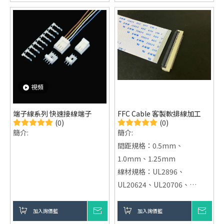
汽車工業、醫療器材等多領
境。
域。
視頻
端子線系列 快速接線端子
FFC Cable 客製軟排線加工
(0)
(0)
簡介:
簡介:
間距規格：0.5mm、
1.0mm、1.25mm
線材規格：UL2896、
UL20624、UL20706、
UL20798等
適用範圍：廣泛應用於各類電
加入詢價籃
詢價
加入詢價籃
詢價
腦電子產品，符合國際UL認證