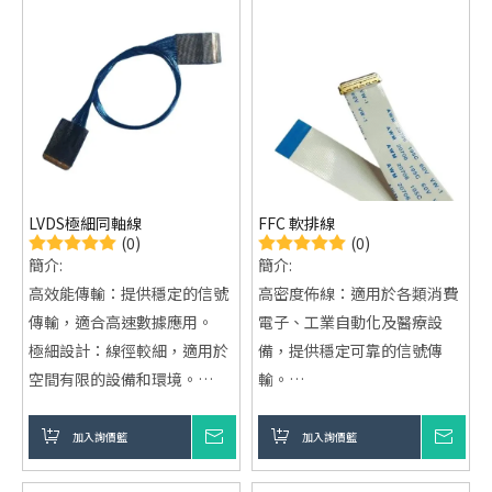
LVDS極細同軸線
FFC 軟排線
(0)
(0)
簡介:
簡介:
高效能傳輸：提供穩定的信號
高密度佈線：適用於各類消費
傳輸，適合高速數據應用。
電子、工業自動化及醫療設
極細設計：線徑較細，適用於
備，提供穩定可靠的信號傳
空間有限的設備和環境。
輸。
優異的抗干擾能力：多層屏蔽
靈活性強：耐彎曲與折疊，適
設計，有效減少干擾，保證傳
用於動態連接需求，如機器人
加入詢價籃
詢價
加入詢價籃
詢價
輸質量。
運動關節及可摺疊設備。