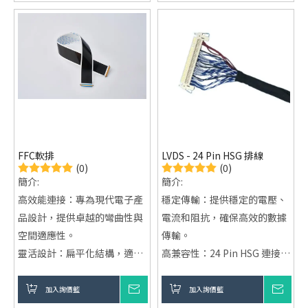
徵包括其尺寸、形狀、外殼材
條件，保證長期穩定運行。
質等。這些特徵通常取決於端
定制服務：根據客戶需求提供
子線的用途和所需的物理連接
專屬設計，滿足不同應用場
條件。
景。
*.接頭類型： 端子線的接頭類
型決定了其能夠連接的設備或
接口。常見的接頭類型包括
USB、HDMI、VGA、
RJ45（網路端口）、3.5mm
FFC軟排
LVDS - 24 Pin HSG 排線
音頻插孔等。
(0)
(0)
簡介:
簡介:
高效能連接：專為現代電子產
穩定傳輸：提供穩定的電壓、
品設計，提供卓越的彎曲性與
電流和阻抗，確保高效的數據
空間適應性。
傳輸。
靈活設計：扁平化結構，適應
高兼容性：24 Pin HSG 連接器
狹小空間，提升設備性能與壽
設計，適配多種電子設備。
命。
耐用設計：編織線外被提升抗
加入詢價籃
詢價
加入詢價籃
詢價
廣泛應用：適用於消費電子、
拉伸和耐磨性，適應惡劣環