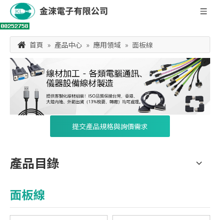
首頁
»
產品中心
»
應用領域
»
面板線
提交產品規格與詢價需求
產品目錄
面板線