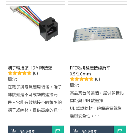
服務類型：提供客製化、來料
加工及OEM代工服務
端子轉接頭 HDMI轉接頭
FFC軟排線連接線扁平
(0)
0.5/1.0mm
(0)
簡介:
簡介:
在電子與電氣應用領域，端子
高品質台灣製造，提供多樣化
轉接頭是不可或缺的連接元
間距與 PIN 數選擇。
件。它能有效橋接不同類型的
UL 認證線材，確保高電氣性
端子或線材，提供高度的連接
能與安全性。
彈性，解決介面不相容的挑
靈活客製化，滿足各種電子產
戰，同時確保電氣訊號或電源
品需求。
加入詢價籃
詢價
加入詢價籃
詢價