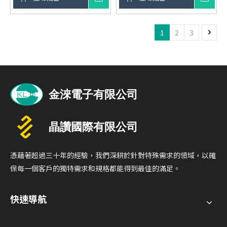
可見的消費性電子產品，或是
擾，確保數據穩定清晰。
要求嚴格的工業自動化系統，
輕量化設計：提供輕便的解決
1
2
3
端子線都扮演著確保電力與訊
方案，適用於各種行動裝置。
號精準傳輸的關鍵角色，是維
環境適應性強：耐高溫、耐濕
持各類電子產品穩定運作不可
氣及耐化學腐蝕，適應各種工
或缺的環節。
作環境。
憑藉著超過三十年的經驗，我們深耕於針對特殊需求的領域，以確
保每一個客戶的獨特需求和規格都能得到最佳的滿足。
快速導航