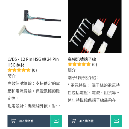
LVDS - 12 Pin HSG 轉 24 Pin
高頻訊號端子線
(0)
HSG 線材
(0)
簡介:
簡介:
端子線規格介紹：
高效信號傳輸：支持穩定的電
*.電氣特性： 端子線的電氣特
壓和電流傳輸，保證數據的穩
性包括電壓、電流、阻抗等。
定性。
這些特性確保端子線能夠在特
耐用設計：編織線外被，耐
定的電氣環境中運作，並提供
磨、耐拉伸，延長產品使用壽
穩定的電信號傳輸。
命。
加入詢價籃
詢價
加入詢價籃
詢價
*.外觀特徵： 端子線的外觀特
防水防高溫：適用於多種環境