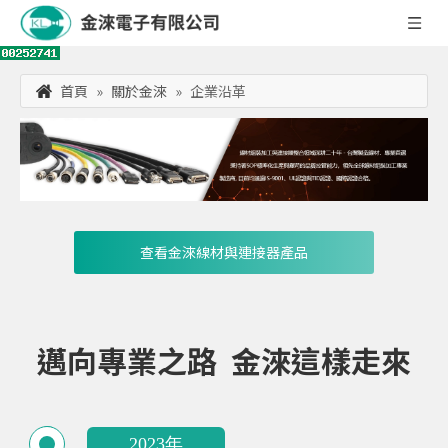
首頁
»
關於金淶
»
企業沿革
查看金淶線材與連接器產品
邁向專業之路 金淶這樣走來
2023年