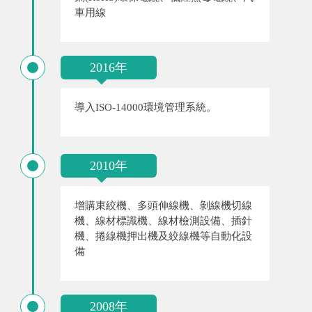
車用線
2016年
導入ISO-14000環境管理系統。
2010年
增購束絞機、多頭伸線機、剝線機切線
機、線材標識機、線材檢測設備、插針
機、捲線機押出機及絞線機等自動化設
備
2008年