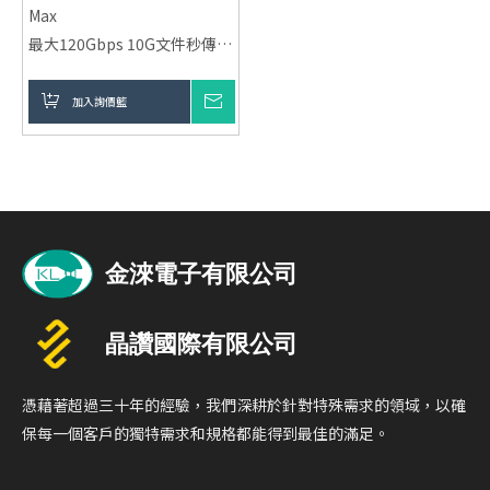
Max
最大120Gbps 10G文件秒傳輸
Intel 官方認證晶片
(JHL9480)
加入詢價籃
詢價
輸出：240W Max
充電 + 視訊影音 + 數據傳輸 (3
合1)
線芯材質:同軸鍍銀線芯 (高導
電、低延遲)
外被材質:48錠高密度精密編織
,5000次抗彎折
憑藉著超過三十年的經驗，我們深耕於針對特殊需求的領域，以確
保每一個客戶的獨特需求和規格都能得到最佳的滿足。