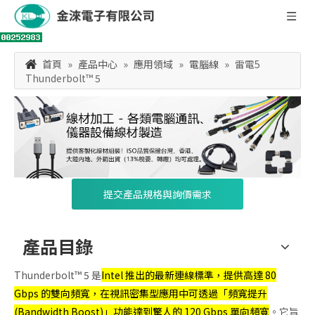
首頁
»
產品中心
»
應用領域
»
電腦線
»
雷電5
Thunderbolt™ 5
提交產品規格與詢價需求
產品目錄
Thunderbolt™ 5 是
Intel 推出的最新連線標準，提供高達 80
Gbps 的雙向頻寬，在視訊密集型應用中可透過「頻寬提升
(Bandwidth Boost)」功能達到驚人的 120 Gbps 單向頻寬
。它旨