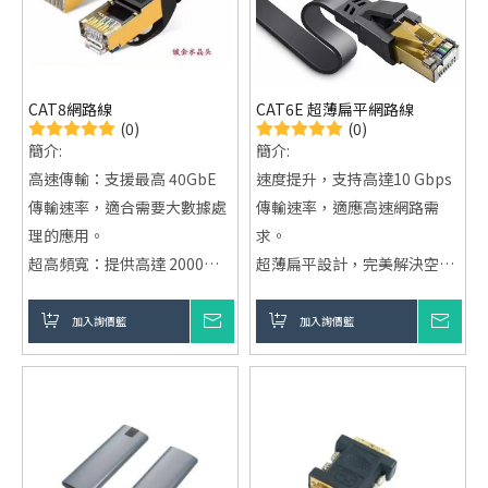
高效音頻信號傳輸：確保音頻
信號的高效傳輸，避免音質損
失。
出色的耐用性：具有優異的耐
CAT8網路線
CAT6E 超薄扁平網路線
用性，適合長期使用。
(0)
(0)
高速傳輸：支援10 Gbps至
簡介:
簡介:
100 Gbps的傳輸速率，保證
高速傳輸：支援最高 40GbE
速度提升，支持高達10 Gbps
穩定流暢的數據傳輸。
傳輸速率，適合需要大數據處
傳輸速率，適應高速網路需
理的應用。
求。
超高頻寬：提供高達 2000
超薄扁平設計，完美解決空間
MHz (2GHz) 的頻寬，遠超
美學與網路連接問題。
CAT7。
採用UTP（非遮蔽雙絞線）技
加入詢價籃
詢價
加入詢價籃
詢價
強大屏蔽設計：S/FTP 雙重屏
術，抗干擾能力強，穩定可
蔽設計，有效防止外部干擾。
靠。
短距離高效：在 30 公尺內提
供穩定、高效的傳輸。