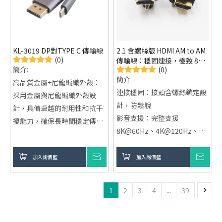
KL-3019 DP對TYPE C 傳輸線
2.1 含螺絲版 HDMI AM to AM
(0)
傳輸線：穩固連接，極致 8K
(0)
簡介:
影音不中斷！
簡介:
高品質金屬+尼龍編織外殼：
連接穩固：接頭含螺絲鎖定設
採用金屬與尼龍編織外殼設
計，防鬆脫
計，具備卓越的耐用性和抗干
影音支援：完整支援
擾能力，確保長時間穩定傳
8K@60Hz、4K@120Hz、動
輸。
態HDR、eARC
支援8K解析度：提供高達8K
材質優良：高純度無氧銅、多
加入詢價籃
詢價
加入詢價籃
詢價
超高清畫質，顯示細節更加清
層屏蔽、24K鍍金接頭
晰，適合高畫質需求的多媒體
銷售模式：製造、出口，
設備。
1
2
3
4
...
39
ODM/OEM委託可行
廣泛適用性：完全兼容各類支
援USB-C端口的設備，適用於