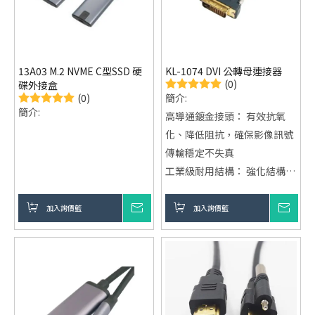
13A03 M.2 NVME C型SSD 硬
KL-1074 DVI 公轉母連接器
(0)
碟外接盒
(0)
簡介:
簡介:
高導通鍍金接頭： 有效抗氧
化、降低阻抗，確保影像訊號
傳輸穩定不失真
工業級耐用結構： 強化結構設
計，支援長時間高頻插拔使用
不鬆脫
加入詢價籃
詢價
加入詢價籃
詢價
多樣化外型選擇： 滿足不同系
統整合、設備佈線與工程應用
需求