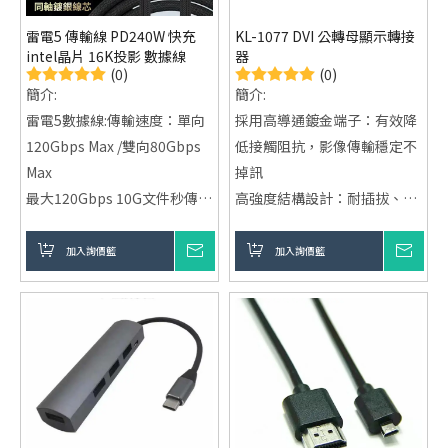
雷電5 傳輸線 PD240W 快充
KL-1077 DVI 公轉母顯示轉接
intel晶片 16K投影 數據線
器
(0)
(0)
簡介:
簡介:
雷電5數據線:傳輸速度：單向
採用高導通鍍金端子：有效降
120Gbps Max /雙向80Gbps
低接觸阻抗，影像傳輸穩定不
Max
掉訊
最大120Gbps 10G文件秒傳輸
高強度結構設計：耐插拔、不
Intel 官方認證晶片
易鬆脫，適合長時間工程使用
(JHL9480)
廣泛設備相容性：適用顯示
加入詢價籃
詢價
加入詢價籃
詢價
輸出：240W Max
器、顯示卡、控制設備等多元
充電 + 視訊影音 + 數據傳輸 (3
應用
合1)
線芯材質:同軸鍍銀線芯 (高導
電、低延遲)
外被材質:48錠高密度精密編織
,5000次抗彎折