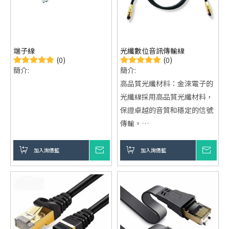
據傳輸。
端子線
光纖數位音訊傳輸線
(0)
(0)
簡介:
簡介:
高品質光纖材料：金淶電子的
光纖線採用高品質光纖材料，
保證卓越的音質和穩定的信號
傳輸。
支援Dolby Digital與DTS音
效：支持5.1 Dolby Digital和
加入詢價籃
詢價
加入詢價籃
詢價
DTS音效，提供極致音效體
驗。
廣泛兼容性：適用於Apple
TV、HDTV、SoundBar等設
備，滿足各種家庭影音需求。