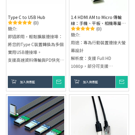
Type C to USB Hub
1.4 HDMI AM to Micro 傳輸
(0)
線：手機、平板、相機專屬高
(0)
簡介:
清連接！
簡介:
即插即用，輕鬆擴展連接埠：
用途：專為行動裝置連接大螢
將您的Type C裝置轉換為多個
幕設計
實用USB連接埠。
解析度：支援 Full HD
支援高速資料傳輸與PD快充：
1080p，部分可支援
USB 3.0及Power Delivery支
4K@30Hz
援，讓您無需擔心資料傳輸或
材質：高純度無氧銅導體，多
加入詢價籃
詢價
加入詢價籃
詢價
充電問題。
層屏蔽，24K鍍金接頭
多功能兼容性：支援各種
便利性：輕巧便攜，隨插即
USB-A設備與傳統USB接口，
用，無需額外驅動
滿足工作與娛樂需求。