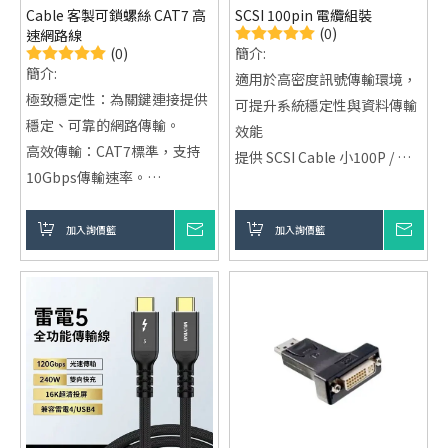
Cable 客製可鎖螺絲 CAT7 高
SCSI 100pin 電纜組裝
(0)
速網路線
(0)
簡介:
簡介:
適用於高密度訊號傳輸環境，
極致穩定性：為關鍵連接提供
可提升系統穩定性與資料傳輸
穩定、可靠的網路傳輸。
效能
高效傳輸：CAT7標準，支持
提供 SCSI Cable 小100P / 大
10Gbps傳輸速率。
100P 電纜組裝服務
全面屏蔽：採用S/FTP設計，
接頭形式可選 100P 高密度連
抵抗電磁干擾，保證數據流
加入詢價籃
詢價
加入詢價籃
詢價
接器公頭 / 母頭
暢。
採用多芯屏蔽結構設計，具備
可鎖設計：確保物理連接穩
良好抗干擾能力
固，避免斷開，適合複雜環
提供客戶來料加工、OEM /
境。
ODM 與客製化線材服務
客製化服務：根據客戶需求提
供定制服務，完美匹配各種應
用場景。