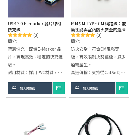
USB 3.0 E-marker 晶片線材
RJ45 M-TYPE CM 網路線：兼
快充線
顧性能與室內防火安全的選擇
(0)
(0)
簡介:
簡介:
智慧快充：配備E-Marker 晶
防火安全：符合CM阻燃等
片，實現高效、穩定的快充體
級，有效限制火勢蔓延，減少
驗。
煙霧產生。
耐用材質：採用PVC材質，柔
高速傳輸：支持從Cat5e到
軟且耐彎折，延長使用壽命。
Cat6a多種規格，滿足不同帶
高效傳輸：內含屏蔽外殼，確
寬需求。
加入詢價籃
詢價
加入詢價籃
詢價
保穩定的資料和電流傳
廣泛適用：適用於多種環境，
包括辦公室、家庭及公共場
所。
高品質材質：採用純銅導體，
具備抗干擾設計，保障穩定數