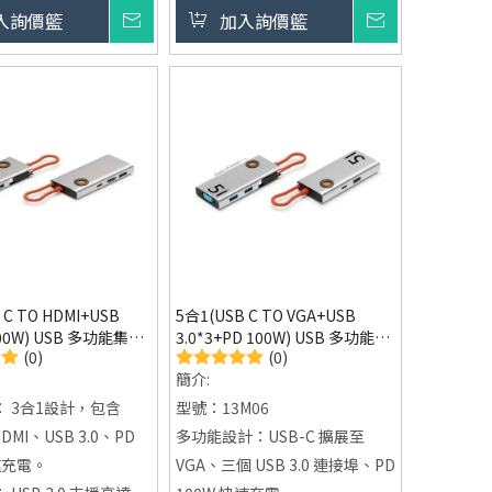
USB 3.0 支援高達
高速數據傳輸：每個USB 3.0接
入詢價籃
詢價
加入詢價籃
詢價
口支援高達5Gbps的傳輸速率，
：批量訂購，最小定量
讓您的資料傳輸更加快速高效。
穩定網路連接：內建千兆乙太網
路（RJ45）接口，提供比Wi-Fi
更穩定的網路連接。
額外電源支持：提供Type-C 5V
電源輸入，確保多設備運行穩
定。
隨插即用：即插即用設計，兼容
Windows、macOS、Linux、
 C TO HDMI+USB
5合1(USB C TO VGA+USB
Android等多種操作系統。
100W) USB 多功能集線
3.0*3+PD 100W) USB 多功能集
(0)
(0)
線器-13M06
簡介:
 3合1設計，包含
型號：13M06
DMI、USB 3.0、PD
多功能設計：USB-C 擴展至
速充電。
VGA、三個 USB 3.0 連接埠、PD