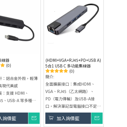
型集線器
(HDMI+VGA+RJ45+PD+USB A)
(0)
5合1 USB C 多功能集線器
(0)
簡介:
計：鋁合金外殼，輕薄
全面擴展接口：集成HDMI、
具現代美感
VGA、RJ45（乙太網路）、
：支援 HDMI、
PD（電力傳輸）及USB-A接
45、USB-A 等多種接
口，解決筆記型電腦接口不足的
問題。
援 USB-C Power
入詢價籃
詢價
加入詢價籃
詢價
支持4K輸出：提供4K UHD高畫
y (PD) 快充功能