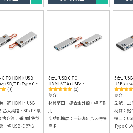
集中管理 USB 裝
應用範圍： 支援各類數位設備，
即插即用
工作環境整潔。
包括筆電、桌面電腦、外接硬
式的麻煩
：無需安裝驅動程式，
碟、印表機等
耐用材質，
多系統。
提供穩定
能。
 C TO HDMI+USB
8合1(USB C TO
5合1(USB
J45+SD/TF+Type C PD
HDMI+VGA+USB
USB3.0*4
(0)
(0)
USB 多功能集線
3.0*3+RJ45+SD/TF+Type C PD
USB 多功
簡介:
簡介:
8
100W) USB 多功能集線
器-13M09
：將 HDMI、USB
材質堅固：鋁合金外殼，輕巧耐
型號：13
45 乙太網路、SD/TF 讀
用
材質：鋁
PD 快充等七種功能集於
多功能擴展：一線滿足八大連接
接口：USB 
一條 USB-C 連接線
需求
Type C 