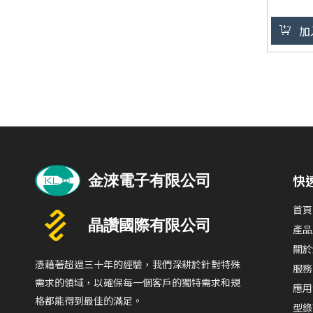
佳，耐用
全球銷售
加
ODM/OE
設計
»
即插即用
兼容 Win
Linux 系
快
首頁
產品
關於
憑藉著超過三十年的經驗，我們深耕於針對特殊
服務
需求的領域，以確保每一個客戶的獨特需求和規
應用
格都能得到最佳的滿足。
型錄