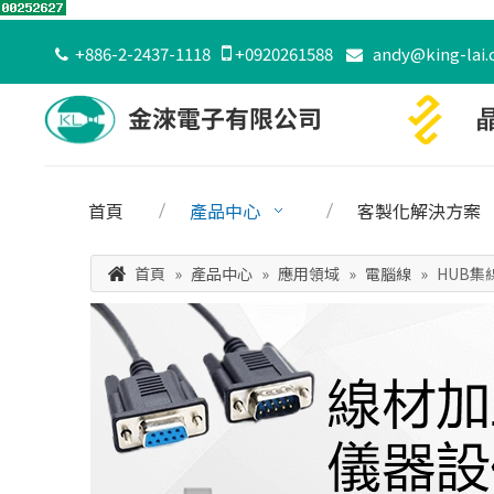
+886-2-2437-1118

+0920261588
andy@king-lai.


首頁
產品中心
客製化解決方案
首頁
»
產品中心
»
應用領域
»
電腦線
»
HUB集