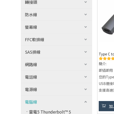
轉接頭
防水線
螢幕線
FFC軟排線
SAS排線
Type C t
簡介:
網路線
即插即用
電話線
您的Typ
USB連接
電源線
支援高速
USB 3.0
電腦線
援，讓您
加
電問題。
雷電5 Thunderbolt™ 5