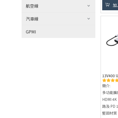
即可擴展
加
航空線
4K 高
4K@60
汽車線
體驗更為
超速數據
GPMI
3.0 埠，
率，快速
穩定網絡連
乙太網路埠
定、更快
強效快充：T
13V400
充端口，
也能保持
簡介:
多功能擴展
HDMI 4
路及 PD 
堅固材質