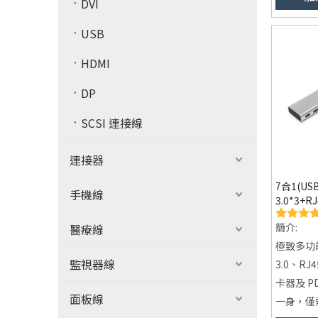
DVI
桌面整潔：
置，保持
USB
即插即用
HDMI
輕鬆兼容
DP
SCSI 連接線
連接器
7合1(USB
手機線
3.0*3+R
100W) 
簡介:
醫療線
器-13M0
極致多功能
監視器線
3.0、RJ
卡器及 
面板線
一身，僅需