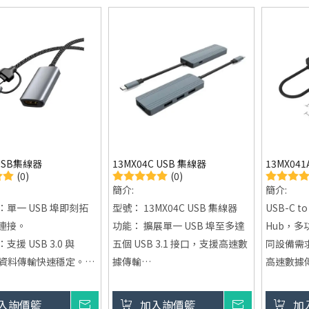
容性：支援各種USB-A
您快速傳輸大量數據。
銷售模式：
統USB接口，滿足工作
多功能擴展：除了基本的USB-A
化設計及 
求。
埠，部分型號還具備PD快充功
能，並支援影音輸出等額外功
能。
輕巧便攜設計：小巧輕便，方便
攜帶，適合各種工作和娛樂場
合。
 USB集線器
13MX04C USB 集線器
13MX041
(0)
(0)
簡介:
簡介:
單一 USB 埠即刻拓
型號： 13MX04C USB 集線器
USB-C to 
連接。
功能： 擴展單一 USB 埠至多達
Hub，
援 USB 3.0 與
五個 USB 3.1 接口，支援高速數
同設備需
C，資料傳輸快速穩定。
據傳輸
高速數據傳
質：耐用且散熱佳，長
設計： 鋁合金外殼，強化耐用性
達 5Gb
不過熱。
與散熱性
傳輸。
入詢價籃
詢價
加入詢價籃
詢價
加