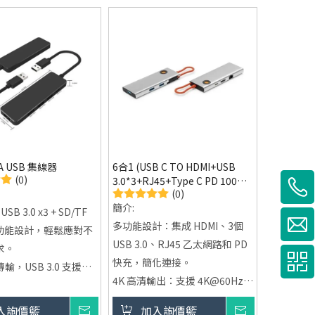
質影像輸出，無論是娛樂還是工
接受 OEM/ODM 客製
作，視覺體驗都非常流暢。
LOGO 印製
穩定網路連接：配備RJ45接
口，提供穩定的千兆乙太網路，
告別Wi-Fi不穩定的煩惱。
快速充電功能：支援Power
Delivery (PD)，可在使用集線器
的同時為筆記型電腦或其他設備
快速充電。
A USB 集線器
6合1 (USB C TO HDMI+USB
高速數據傳輸：USB-A接口支援
(0)
3.0*3+RJ45+Type C PD 100W)
USB 3.0標準，最大數據傳輸速
(0)
USB 多功能集線器-13M07
率達5Gbps，提升工作效率。
簡介:
USB 3.0 x3 + SD/TF
多功能設計：集成 HDMI、3個
多功能設計，輕鬆應對不
USB 3.0、RJ45 乙太網路和 PD
求。
快充，簡化連接。
輸，USB 3.0 支援高
4K 高清輸出：支援 4K@60Hz
ps，確保快速高效的資料
HDMI 視頻輸出，提升視覺體
入詢價籃
詢價
加入詢價籃
詢價