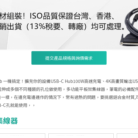
提交產品規格與詢價需求
 Hub 一機搞定！擴充你的設備USB-C Hub100W高速充電、4K高畫質輸
孔延伸成多個不同種類的孔位做使用，多功能平板架集線器，筆電的必備配件
手機一樣，在邊充電邊運作的情況下，常有過熱的問題，要挑選鋁合金材質,
B-C孔就能使用，，
集線器