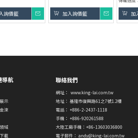
傳輸速度： 
性高
等。
5.0Gbps
：製造與出口，
超高速傳輸與穩定網絡：支持
入詢價籃
詢價
加入詢價籃
詢價
加
4K@30H
M 可定制 LOGO 與外觀
USB 3.0 速度（最高 5Gbps）及
充電功能：
千兆乙太網路（1000Mbps），
協議，快
：無需安裝驅動程式，
確保高效資料傳輸與穩定網絡連
他設備。
dows、macOS、
接。
材質： 
統
4K 視頻輸出：提供 HDMI 及 DP
好的散熱
端口，支持高達 4K@30Hz 的高
包裝方式：
清顯示，讓工作與娛樂體驗更加
存與運輸
出色。
速導航
聯絡我們
最小訂購量：
即時充電與連接：內建 Power
大宗採購
Delivery 充電技術，最高支援
網址：
www.king-lai.com.tw
100W 充電，同時解決多功能連
展示
地址： 基隆市復興路61之7號1.2樓
接與充電需求。
金淶
電話： +886-2-2437-1118
手機： +886-920261588
領域
大陸工廠手機：+86-13603036800
下載
電子郵件：
andy@king-lai.com.tw