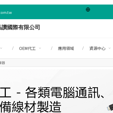
com.tw
OEM代工
應用領域
資源中心
線器