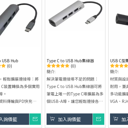
o USB Hub
Type C to USB Hub集線器
USB C
(0)
(0)
簡介:
簡介:
，輕鬆擴展連接埠：將
解決筆電連接埠不足的問題：
材質與設
e C裝置轉換為多個實用
Type C to USB Hub集線器可將
耐用，兼
埠。
筆電上唯一的Type C埠擴展為多
多功能擴展
資料傳輸與PD快充：
個USB-A埠，讓您輕鬆連接各種
VGA、RJ
及Power Delivery支
USB裝置。
口
無需擔心資料傳輸或充
高效數據傳輸：支援USB 3.0標
快速充電：支
入詢價籃
詢價
加入詢價籃
詢價
加
準，傳輸速度高達5Gbps，幫助
Deliver