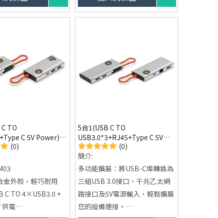
驗。
功能，免去安裝驅動程
高速數據傳輸：三個 USB 3.0 埠
，簡單輕鬆使用。
提供最高 5Gbps 的數據傳輸速
高品質 ABS 殼體，
度。
的運行與更好的散熱性
穩定網路連接：內建 RJ45 乙太
網路端口，提供穩定的有線網路
連接。
強勁充電支持：支援 Type-C PD
100W 快速充電，保障筆電電
力。
 C TO
5合1(USB C TO
輕便設計：鋁殼設計，輕巧耐
+Type C 5V Power)
USB3.0*3+RJ45+Type C 5V
用，易於攜帶。
(0)
(0)
能集線器-13M03
Power) USB 多功能集線
簡介:
器-13M04
M03
多功能擴展：將USB-C埠轉換為
合金外殼，輕巧耐用
三組USB 3.0接口、千兆乙太網
C TO 4×USB3.0 +
路接口及5V電源輸入，輕鬆擴展
5V 供電
您的設備連接。