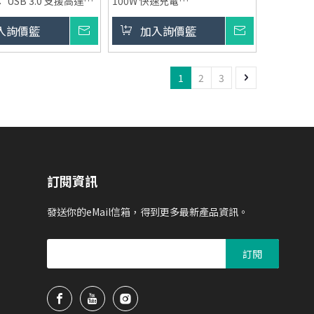
USB 3.0 支援高達
100W 快速充電
，HDMI 支援
材質：鋁合金外殼，輕巧耐用
入詢價籃
詢價
加入詢價籃
詢價
z。
適用場景：筆記型電腦、平板、
 支援PD 100W充電
商務簡報及多設備連接
速充電筆記型電腦及其
包裝：PE 袋
1
2
3
最小訂購量：1000pcs
高品質鋁殼設計，提供更
效果與耐用性。
 PE袋包裝，便於儲
。
訂閱資訊
 1000 pcs，適合
。
發送你的eMail信箱，得到更多最新產品資訊。
訂閱