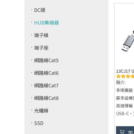
多功能兼
DC頭
設備與傳
與娛樂需
HUB集線器
端子線
端子座
網路線Cat5
13CJ17
網路線Cat6
簡介:
網路線Cat7
多埠擴展：
網路線Cat8
展多設備
高速傳輸：支
光纖線
USB-
鋁合金材
SSD
時間使用
加