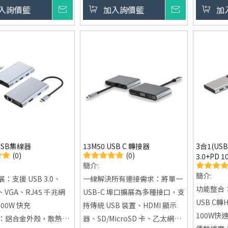
多項功能。
高速傳輸：USB 3.0 與 SD/TF 卡
傳輸速率：
入詢價籃
詢價
加入詢價籃
詢價
加
清顯示：支援高達
槽支援高速資料傳輸
5Gbps
Hz 解析度，讓您的視覺
穩定連線：RJ45 千兆乙太網
銷售模式
震撼。
路，網路更穩定
1000pcs
傳輸：提供三個 USB
便攜易用：隨插即用，廣泛兼容
支援高達 5Gbps 傳輸速
各式 USB-C 裝置
備份資料與讀取文件。
接：內建 RJ45 千兆
，提供比 Wi-Fi 更穩
速的網絡連接。
ype-C PD 100W 快
 USB集線器
13M50 USB C 轉接器
3合1(USB
保證在使用其他功能時
(0)
(0)
3.0+PD 
充沛電力。
簡介:
器-13M05
簡介:
：支援 USB 3.0、
一線解決所有連接需求：將單一
功能整合：
K、VGA、RJ45 千兆網
USB-C 埠口擴展為多種接口，支
USB C轉H
100W 快充
持傳統 USB 裝置、HDMI 顯示
100W快
：鋁合金外殼，散熱
器、SD/MicroSD 卡、乙太網路