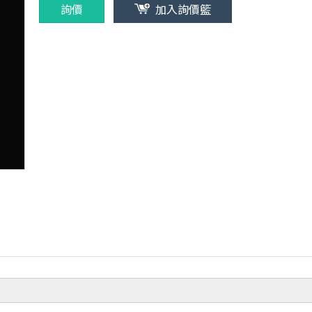
詢價
加入詢價籃