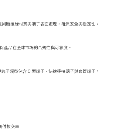
環境判斷絕緣材質與端子表面處理，確保安全與穩定性。
，確保產品在全球市場的合規性與可靠度。
端子類型包含 O 型端子、快速連接端子與套管端子。
 即期付款交單