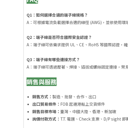
Q1：如何選擇合適的端子線規格？
A：可根據電流負載選擇合適的線徑 (AWG)，並依使用
Q2：端子線是否符合國際安全認證？
A：端子線可依需求提供 UL、CE、RoHS 等國際認證
Q3：端子線有哪些連接方式？
A：端子線可透過壓著、焊接、插拔或螺絲固定連接，常見
銷售與服務
銷售方式：
製造、批發、合作、出口
出口貿易條件：
FOB 起運港船上交貨條件
銷售目標市場：
臺灣、中國大陸、香港、新加坡
詢價付款方式：
T.T. 電匯、Check 支票、D/P sight