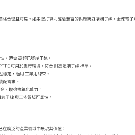
價格合理且可靠。如果您打算向經驗豐富的供應商訂購端子線，金淶電子
性，適合 高頻訊號端子線。
，PTFE 可用於嚴苛環境，符合 耐高溫端子線 標準。
電壓穩定，適用 工業用線束。
同裝配需求。
鍍金，增強抗氧化能力。
用端子線 與工控領域可靠性。
已在廣泛的產業領域中展現其價值：