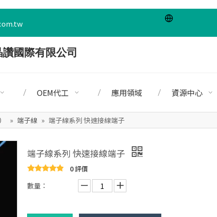
com.tw
OEM代工
應用領域
資源中心
）
»
端子線
»
端子線系列 快速接線端子
端子線系列 快速接線端子
0 評價
數量：