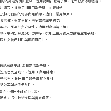
備的內部電源與訊號線，適用
高頻訊號端子線
，確保數據傳輸穩定。
專用線束，推薦使用
車用端子線
，耐震耐熱。
櫃及執行器間的電源與訊號線，適合
工業用線束
。
數據高速、穩定傳輸，搭配
高頻端子線
使用。
，要求高可靠性與安全性，適用
耐高溫端子線
。
電樁，需穩定電源與訊號連接，選用
工業用線束
或
耐高溫端子線
。
，提升安裝便利性與長期耐用性。
頻訊號端子線
或
耐高溫端子線
。
與連接器完全吻合，適用
工業用線束
。
震動頻率，提升
車用端子線
的耐用性。
組裝效率與維修便利性。
料與端子，確保產品安全可靠。
理體系，提供技術支援與售後保障。