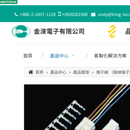
+886-2-2437-1118

+0920261588
andy@king-lai.


首頁
產品中心
客製化解決方案
首頁
»
產品中心
»
產品類型
»
端子線 （接線端子