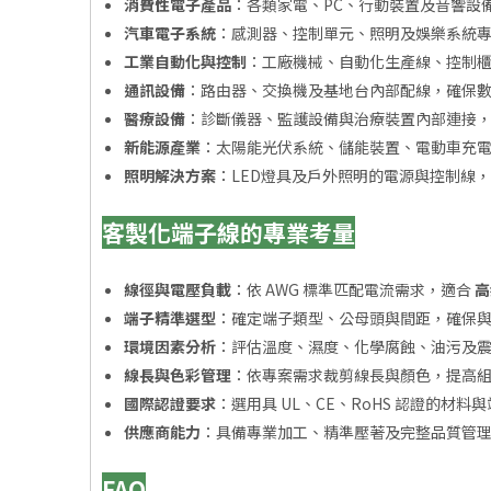
消費性電子產品
：各類家電、PC、行動裝置及音響設
汽車電子系統
：感測器、控制單元、照明及娛樂系統
工業自動化與控制
：工廠機械、自動化生產線、控制
通訊設備
：路由器、交換機及基地台內部配線，確保
醫療設備
：診斷儀器、監護設備與治療裝置內部連接
新能源產業
：太陽能光伏系統、儲能裝置、電動車充
照明解決方案
：LED燈具及戶外照明的電源與控制線
客製化端子線的專業考量
線徑與電壓負載
：依 AWG 標準匹配電流需求，適合
高
端子精準選型
：確定端子類型、公母頭與間距，確保
環境因素分析
：評估溫度、濕度、化學腐蝕、油污及
線長與色彩管理
：依專案需求裁剪線長與顏色，提高
國際認證要求
：選用具 UL、CE、RoHS 認證的材
供應商能力
：具備專業加工、精準壓著及完整品質管
FAQ