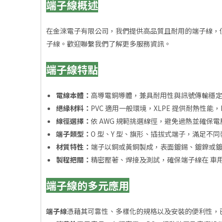
端子線概述
在金淶電子有限公司，我們提供高品質且耐用的端子線，
子線。歡迎聯繫我們了解更多服務資訊。
端子線特點
電線本體：
高導電銅導體，兼具耐用性與訊號傳輸穩定
絕緣材料：
PVC 適用一般環境，XLPE 提供耐熱性能
線徑選擇：
依 AWG 規範挑選線徑，避免過熱並確保
端子類型：
O 型、Y 型、旗形、插拔式端子，滿足不
材質特性：
端子以銅或黃銅製成，表面鍍錫、鍍鎳或
製程把關：
精密壓著、焊接及測試，確保端子線在 車
端子線的多元應用
端子線
憑藉其可靠性、多樣化的規格以及安裝的便利性，