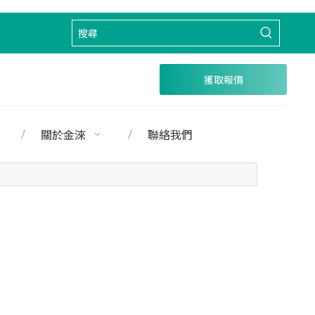
獲取報價
關於金淶
聯絡我們