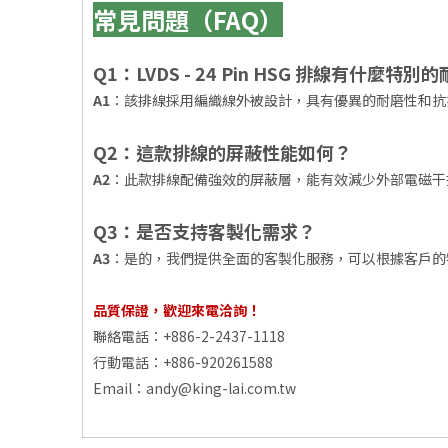
常見問題（FAQ）
Q1：LVDS - 24 Pin HSG 排線有什麼特
A1
：該排線採用編織線外被設計，具有優異的耐磨性和抗
Q2：這款排線的屏蔽性能如何？
A2
：此款排線配備強效的屏蔽層，能有效減少外部電磁干
Q3：是否支持客製化需求？
A3
：是的，我們提供全面的客製化服務，可以根據客戶的特
品質保證，歡迎來電洽詢！
聯絡電話：+886-2-2437-1118
行動電話：+886-920261588
Email：
andy@king-lai.com.tw