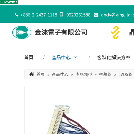
+886-2-2437-1118

+0920261588
andy@king-lai.


首頁
產品中心
客製化解決方案
首頁
»
產品中心
»
產品類型
»
螢幕線
»
LVDS線