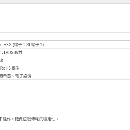
in HSG (端子 1 和 端子 2)
 LVDS 線材
線
RoHS 標準
顯示器、電子設備
下運作，確保信號傳輸的穩定性。