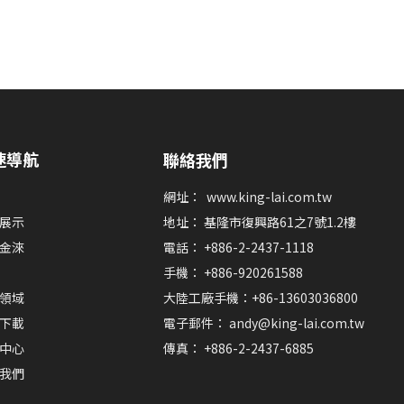
速導航
聯絡我們
網址：
www.king-lai.com.tw
展示
地址： 基隆市復興路61之7號1.2樓
金淶
電話： +886-2-2437-1118
手機： +886-920261588
領域
大陸工廠手機：+86-13603036800
下載
電子郵件：
andy@king-lai.com.tw
中心
傳真： +886-2-2437-6885
我們