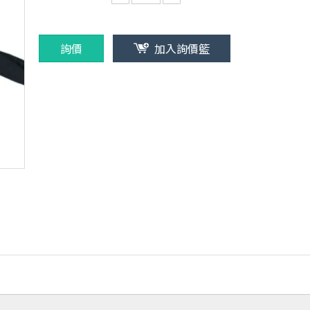
詢價
加入詢價籃