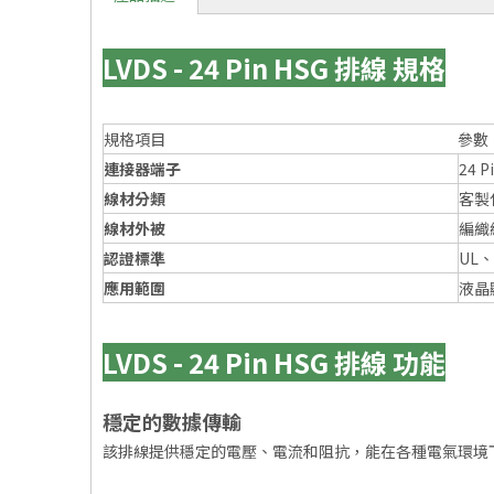
LVDS - 24 Pin HSG 排線 規格
規格項目
參數
連接器端子
24 P
線材分類
客製化
線材外被
編織
認證標準
UL、
應用範圍
液晶
LVDS - 24 Pin HSG 排線 功能
穩定的數據傳輸
該排線提供穩定的電壓、電流和阻抗，能在各種電氣環境