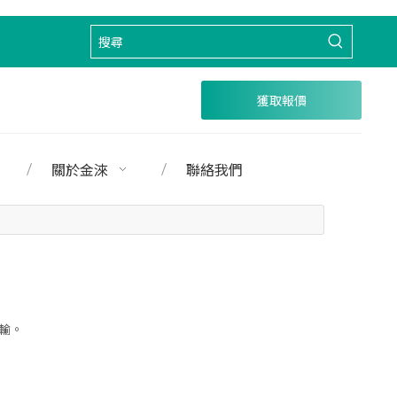
獲取報價
關於金淶
聯絡我們
輸。