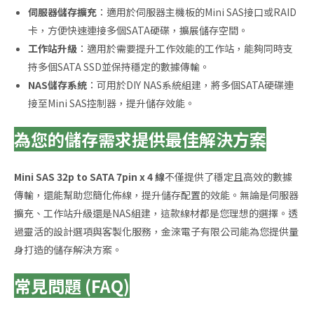
伺服器儲存擴充
：適用於伺服器主機板的Mini SAS接口或RAID
卡，方便快速連接多個SATA硬碟，擴展儲存空間。
工作站升級
：適用於需要提升工作效能的工作站，能夠同時支
持多個SATA SSD並保持穩定的數據傳輸。
NAS儲存系統
：可用於DIY NAS系統組建，將多個SATA硬碟連
接至Mini SAS控制器，提升儲存效能。
為您的儲存需求提供最佳解決方案
Mini SAS 32p to SATA 7pin x 4 線
不僅提供了穩定且高效的數據
傳輸，還能幫助您簡化佈線，提升儲存配置的效能。無論是伺服器
擴充、工作站升級還是NAS組建，這款線材都是您理想的選擇。透
過靈活的設計選項與客製化服務，金淶電子有限公司能為您提供量
身打造的儲存解決方案。
常見問題 (FAQ)