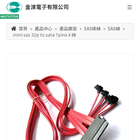
首頁
»
產品中心
»
產品類型
»
SAS排線
»
SAS線
»
mini sas 32p to sata 7pinx 4 線