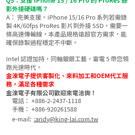
Q5：支援 iPhone 15 / 16 Pro 的 ProRes 錄
影外接硬碟嗎？
A： 完美支援。iPhone 15/16 Pro 系列若需錄
製 4K/60fps ProRes 影片到外接 SSD，需要一
條高速傳輸線，本產品規格遠超官方需求，能
確保錄製過程穩定不中斷。
Intel 認證加持，同軸鍍銀工藝，雷電 5 帶您領
跑光速時代。
金淶電子提供客製化、來料加工和OEM代工服
務，滿足各種需求
金淶電子有限公司
歡迎來電洽詢！
電話： +886-2-2437-1118
手機： +886-920261588
e-mail:
:andy@king-lai.com.tw