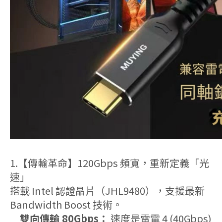
1.【傳輸革命】120Gbps 頻寬，重新定義「光
速」
搭載 Intel 認證晶片（JHL9480），支援最新
Bandwidth Boost 技術。
雙向傳輸 80Gbps：
速度是雷電 4 (40Gbps)