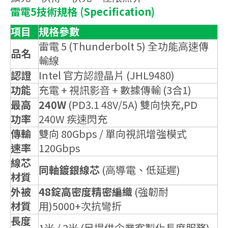
雷電5技術規格 (Specification)
項目
規格參數
雷電 5 (Thunderbolt 5) 全功能高速傳
品名
輸線
認證
Intel 官方認證晶片 (JHL9480)
功能
充電 + 視訊影音 + 數據傳輸 (3合1)
最高
240W
(PD3.1 48V/5A) 雙向快充,PD
功率
240W 疾速閃充
傳輸
雙向 80Gbps / 單向視訊增強模式
速率
120Gbps
線芯
同軸鍍銀線芯
(高導電、低延遲)
材質
外被
48錠高密度精密編織
(強韌耐
材質
用)5000+次抗彎折
長度
1米 / 2米 (另提供企業客製化長度服務)