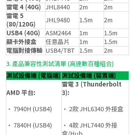
雷電 4 (40G)
JHL8440
2m
2m
雷電 5
JHL9480
1.5m
2m
(80/120G)
USB4 (40G)
ASM2464
1m
1.5m
顯卡外接盒
任意晶片
1m
1.5m
電腦對接傳輸
USB4/TBT
1.5m
2m
3. 產品兼容性測試清單 (高達數百種組合)
測試設備端 (電腦端)
測試設備端 (裝置端)
雷電 3 (Thunderbolt
AMD 平台:
3):
• 7940H (USB4)
• 2款 JHL6340 外接盒
• 7840H (USB4)
• 4款 JHL7440 外接
盒/Hub