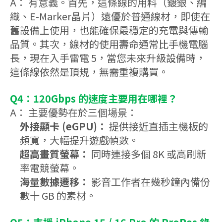
A： 有意義。首先，這條線的用料（鍍銀、編
織、E-Marker晶片）遠優於普通線材，即使在
舊設備上使用，也能確保最穩定的充電與傳輸
品質。其次，線材的使用壽命通常比手機電腦
長，現在入手雷電 5，當您未來升級設備時，
這條線依然是頂規，無需重複購買。
Q4：120Gbps 的速度主要用在哪裡？
A： 主要優勢在於三個場景：
外接顯卡 (eGPU)：
提供接近直插主機板的
頻寬，大幅提升遊戲幀數。
超高畫質螢幕：
同時連接多個 8K 或高刷新
率電競螢幕。
海量數據遷移：
影音工作者在幾秒鐘內備份
數十 GB 的素材。