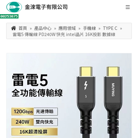
首頁
»
產品中心
»
應用領域
»
手機線
»
TYPE C
»
雷電5 傳輸線 PD240W 快充 intel晶片 16K投影 數據線