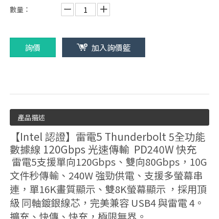
數量：
詢價
加入詢價籃
產品描述
【Intel 認證】雷電5 Thunderbolt 5全功能
數據線 120Gbps 光速傳輸 PD240W 快充
雷電5支援單向120Gbps、雙向80Gbps，10G
文件秒傳輸、240W 強勁供電、支援多螢幕串
連，單16K畫質顯示、雙8K螢幕顯示 ，採用頂
級 同軸鍍銀線芯，完美兼容 USB4 與雷電 4。
擴充、快傳、快充，極限無界。