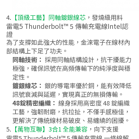
4.
【頂級工藝】同軸鍍銀線芯
，發燒級用料
雷電5 Thunderbolt™ 5 傳輸充電線Intel認
證
為了支撐如此強大的性能，金淶電子在線材內
部結構上下足了功夫。
同軸技術：
採用同軸結構設計，抗干擾能力
極強，確保訊號在高頻傳輸下的純淨度與穩
定性。
鍍銀線芯：
銀的導電率優於銅，能有效降低
訊號衰減與延遲，實現真正的無損傳輸。
48錠精密編織：
線身採用高密度 48 錠編織
工藝，強韌耐磨，抗拉扯，不僅手感極佳，
更解決了傳統線材易破皮、易纏繞的困擾。
5.
【萬物互聯】3合1 全能兼容
，向下支援
雷電5 Thunderbolt™ 5 傳輸充電線.一條線解