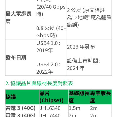
(20/40 Gbps
2 公尺 (原文標註
最大電纜長
時)
為"2地鐵"應為翻譯
度
錯誤)
0.8 公尺 (40+
Gbps 時)
USB4 1.0 :
2023 年發布
2019年
發布日期
設備上市時間 :
USB4 2.0 :
2024 年
2022年
2. 協議晶片與線材長度對照表
晶片
基礎版長
專業版長
協議
(Chipset)
度
度
雷電 3 (40G)
JHL6340
1.5m
2m
雷電 3 (40G)
JHL7440
2m
2m