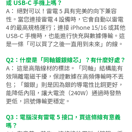
或 USB-C 手機上嗎？
A： 絕對可以！雷電 5 具有完美的向下兼容
性。當您連接雷電 4 設備時，它會自動以雷電
4 的最高規格運行；連接 iPhone 15/16 或其他
USB-C 手機時，也能進行快充與數據傳輸。這
是一條「可以買了之後一直用到未來」的線。
Q2：什麼是「同軸鍍銀線芯」？有什麼好處？
A： 這是高階線材的標誌。「同軸」結構能有
效隔離電磁干擾，保證數據在高頻傳輸時不丟
包；「鍍銀」則是因為銀的導電性比銅更好，
能降低內阻，讓大電流（240W）通過時發熱
更低，訊號傳輸更穩定。
Q3：電腦沒有雷電 5 接口，買這條線有意義
嗎？