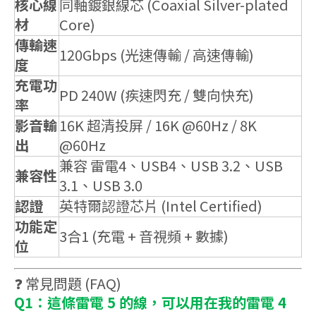
核心線
同軸鍍銀線芯 (Coaxial Silver-plated
材
Core)
傳輸速
120Gbps (光速傳輸 / 高速傳輸)
度
充電功
PD 240W (疾速閃充 / 雙向快充)
率
影音輸
16K 超清投屏 / 16K @60Hz / 8K
出
@60Hz
兼容 雷電4、USB4、USB 3.2、USB
兼容性
3.1、USB 3.0
認證
英特爾認證芯片 (Intel Certified)
功能定
3合1 (充電 + 音視頻 + 數據)
位
❓ 常見問題 (FAQ)
Q1：這條雷電 5 的線，可以用在我的雷電 4