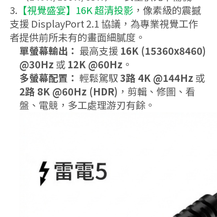
3.
【視覺盛宴】16K 超清投影
，像素級的震撼
支援 DisplayPort 2.1 協議，為專業視覺工作
者提供前所未有的畫面細膩度。
單螢幕輸出：
最高支援
16K (15360x8460)
@30Hz
或
12K @60Hz
。
多螢幕配置：
輕鬆駕馭
3路 4K @144Hz
或
2路 8K @60Hz (HDR)
，剪輯、修圖、看
盤、電競，多工處理游刃有餘。