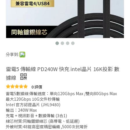
分享到:
雷電5 傳輸線 PD240W 快充 intel晶片 16K投影 數
據線
0 評價
雷電5數據線:傳輸速度：單向120Gbps Max /雙向80Gbps Max
最大120Gbps 10G文件秒傳輸
Intel 官方認證晶片 (JHL9480)
輸出：240W Max
充電 + 視訊影音 + 數據傳輸 (3合1)
線芯材質:同軸鍍銀線芯 (高導電、低延遲)
外被材質:48錠高密度精密編織 ,5000次抗彎折