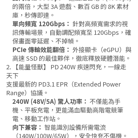
的兩倍，大型 3A 遊戲、數百 GB 的 8K 素材
庫，秒傳即達。
單向頻寬 120Gbps：
針對高頻寬需求的視
訊傳輸場景，自動調配頻寬至 120Gbps，確
保畫面零延遲、不掉幀。
PCIe 傳輸效能翻倍：
外接顯卡（eGPU）與
高速 SSD 的最佳夥伴，徹底釋放硬體潛能。
2. 【能量怪獸】 PD 240W 疾速閃充，一線走
天下
支援最新的 PD3.1 EPR（Extended Power
Range）協議。
240W (48V/5A) 驚人功率：
不僅能為手
機、平板充電，更能滿血驅動高階電競筆
電、移動工作站。
向下兼容：
智能識別設備所需電流
（140W/100W/65W），安全快充不傷機。