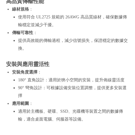
高品質傳輸性能
線材規格
：
使用符合 UL2725 規範的 26AWG 高品質線材，確保數據傳
輸穩定並減少干擾。
傳輸可靠性
：
提供高效能的傳輸過程，減少信號損失，保證穩定的數據交
換。
安裝與應用靈活性
安裝角度選擇
：
180° 直角設計：適用於狹小空間的安裝，提升佈線靈活度
90° 彎角設計：可根據設備安裝位置調整，提供更多安裝選
擇
應用範圍
：
適用於主機板、硬碟、SSD、光碟機等裝置之間的數據傳
輸，適合桌面電腦、伺服器等設備。