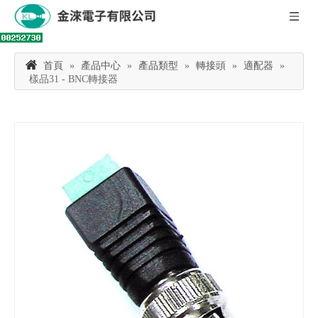
首頁
»
產品中心
»
產品類型
»
轉接頭
»
適配器
»
樣品31 - BNC轉接器