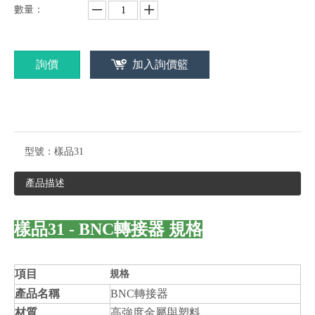
數量：
詢價
加入詢價籃
型號：
樣品31
產品描述
樣品31 - BNC轉接器 規格
項目
規格
產品名稱
BNC轉接器
材質
高強度金屬與塑料