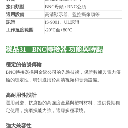
接口類型
BNC母頭 / BNC公頭
適用設備
高清顯示器、監控攝像頭等
認證
IS-9001、UL認證
工作溫度範圍
-20°C至+80°C
樣品31 - BNC轉接器 功能與特點
穩定的信號傳輸
BNC轉接器採用金淶公司的先進技術，保證數據與電力傳
輸的穩定性，特別適用於高清視頻和音頻設備。
高耐用性設計
選用耐磨、抗腐蝕的高強度金屬與塑料材料，提供長期穩
定使用，抗磨損能力強，適應多種環境。
強大兼容性