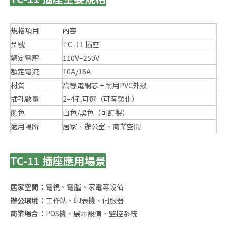
規格項目
內容
型號
TC-11 插座
額定電壓
110V–250V
額定電流
10A/16A
材質
高導電銅芯 + 耐用PVC外殼
插孔數量
2–4孔可選（可客製化）
顏色
白色/黑色（可訂製）
適用場所
居家、辦公室、商業空間
TC-11 插座應用場景
居家空間：
電視、電腦、家電等設備
辦公環境：
工作站、印表機、伺服器
商業場合：
POS機、展示設備、監控系統