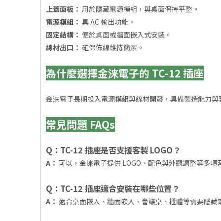
上蓋面板：
用於隱藏電源模組，與桌面保持平整。
電源模組：
具 AC 輸出功能。
固定結構：
便於桌面或牆面嵌入式安裝。
線材出口：
確保佈線維持簡潔。
為什麼選擇金涞電子的 TC-12 插座
金涞電子長期投入電源模組與線材開發，具備製造能力與客
常見問題 FAQs
Q：TC-12 插座是否支援客製 LOGO？
A：
可以，金涞電子提供 LOGO、配色與外觀調整等多項
Q：TC-12 插座適合安裝在哪些位置？
A：
適合桌面嵌入、牆面嵌入、會議桌、櫃體等需要隱藏