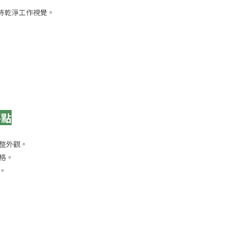
持乾淨工作視覺。
特點
調整外觀。
格。
。