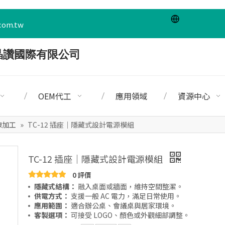
com.tw
OEM代工
應用領域
資源中心
線加工
»
TC-12 插座｜隱藏式設計電源模組
TC-12 插座｜隱藏式設計電源模組
0 評價
隱藏式結構：
融入桌面或牆面，維持空間整潔。
供電方式：
支援一般 AC 電力，滿足日常使用。
應用範圍：
適合辦公桌、會議桌與居家環境。
客製選項：
可接受 LOGO、顏色或外觀細部調整。