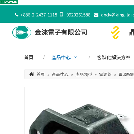
+886-2-2437-1118

+0920261588
andy@king-lai.


首頁
產品中心
客製化解決方案
首頁
»
產品中心
»
產品類型
»
電源線
»
電源配