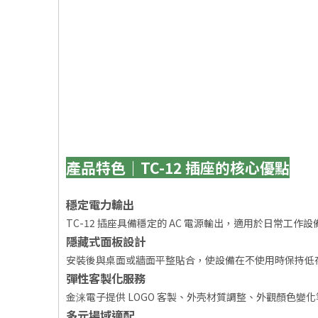
產品特色｜TC-12 插座的核心優點
穩定電力輸出
TC-12 插座具備穩定的 AC 電源輸出，適用於日常工
隱藏式面板設計
安裝後與桌面或牆面平整貼合，使設備在不使用時保持低
彈性客製化服務
金涞電子提供 LOGO 客製、外壳材質調整、外觀顏色變化等
多元場域適配