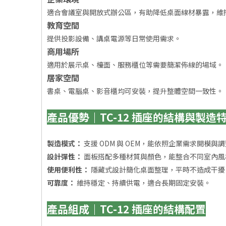
適合會議室與開放式辦公區，有助降低桌面線材暴露，維
教育空間
提供投影設備、講桌電源等日常使用需求。
商用場所
適用於展示桌、檯面、服務櫃位等需要簡潔佈線的場域。
居家空間
書桌、電腦桌、影音櫃均可安裝，提升整體空間一致性。
產品優勢｜TC-12 插座的結構與製造
製造模式：
支援 ODM 與 OEM，能依照企業需求開模與
設計彈性：
面板搭配多種材質與顏色，能整合不同室內風
使用便利性：
隱藏式設計簡化桌面整理，平時不造成干擾
可靠度：
維持穩定、持續供電，適合長期固定安裝。
產品組成｜TC-12 插座的結構配置