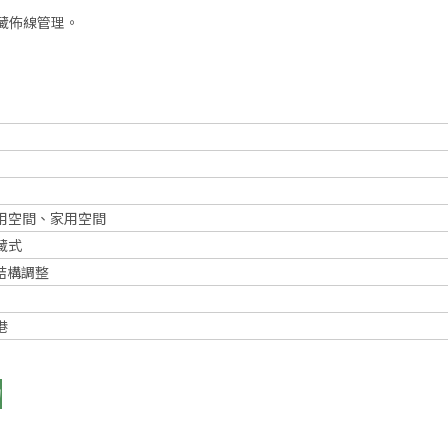
藏佈線管理。
用空間、家用空間
藏式
與結構調整
港
力