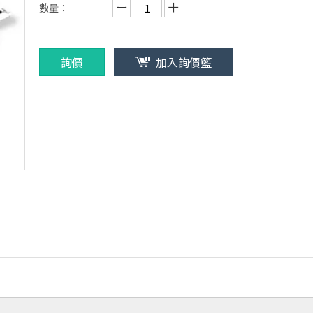
數量：
詢價
加入詢價籃