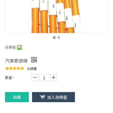
分享到:
汽車節源線
0 評價
數量：
詢價
加入詢價籃