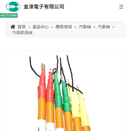
首頁
»
產品中心
»
應用領域
»
汽車線
»
汽車線
»
汽車節源線