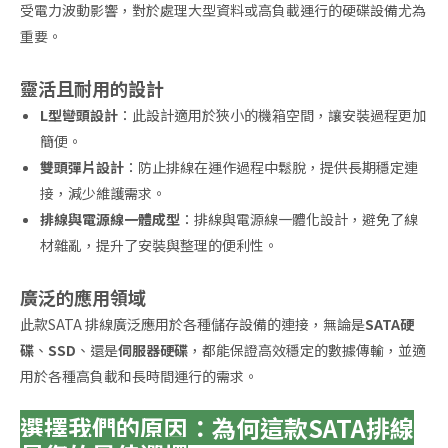
受電力波動影響，對於處理大型資料或高負載運行的硬碟設備尤為
重要。
靈活且耐用的設計
L型彎頭設計
：此設計適用於狹小的機箱空間，讓安裝過程更加
簡便。
雙頭彈片設計
：防止排線在運作過程中鬆脫，提供長期穩定連
接，減少維護需求。
排線與電源線一體成型
：排線與電源線一體化設計，避免了線
材雜亂，提升了安裝與整理的便利性。
廣泛的應用領域
此款SATA 排線廣泛應用於各種儲存設備的連接，無論是
SATA硬
碟
、
SSD
、還是
伺服器硬碟
，都能保證高效穩定的數據傳輸，並適
用於各種高負載和長時間運行的需求。
選擇我們的原因：為何這款SATA排線