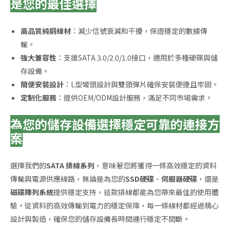
是您的最佳選擇
高品質純銅線材
：減少信號衰減和干擾，保證穩定的數據傳
輸。
強大兼容性
：支援SATA 3.0/2.0/1.0接口，適用於多種硬碟與儲
存設備。
簡便安裝設計
：L型彎頭設計與雙頭彈片確保安裝便捷且牢固。
定制化服務
：提供OEM/ODM設計服務，滿足不同市場需求。
為您的儲存設備選擇穩定可靠的連接方
案
選擇我們的
SATA 排線系列
，意味著您將獲得一條高效穩定的資料
傳輸與電源供應線路，無論是為您的
SSD硬碟
、
伺服器硬碟
，還是
磁碟陣列系統
提供穩定支持，這款排線都能為您帶來最佳的使用體
驗。從資料的高效傳輸到電力的穩定保障，每一條線材都經過精心
設計與製造，確保您的儲存設備長時間運行穩定不間斷。