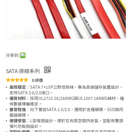
分享到:
SATA 排線系列
0 評價
高效穩定
：SATA 7+15P公對母排線，專為高速儲存裝置設計，
支持SATA 3.0/2.0接口。
優質材料
：採用UL2725 26/28AWG與UL1007 18AWG線材，確
保數據傳輸穩定。
兼容性強
：向下兼容SATA 1.0/2.0，適用於各種硬碟、SSD與伺
服器硬碟。
便捷安裝
：L型彎頭設計，便於在有限空間內安裝，並配有雙頭
彈片防鬆脫設計。
定制化服務
：提供OEM/ODM設計服務，滿足客戶不同需求。