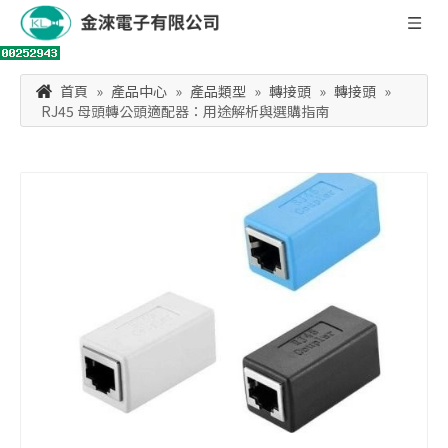
首頁
»
產品中心
»
產品類型
»
轉接頭
»
轉接頭
»
RJ45 母頭轉公頭適配器：用途解析與選購指南