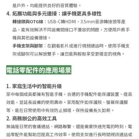
是戶外，均能提供良好的音質體驗。
4. 拓展功能與多元連接：讓手機更具多樣性
轉接頭與OTG線
：USB-C轉HDMI、3.5mm音源轉接頭等產
品，能有效解決不同設備間接口不兼容的問題，方便用戶將手
機與其他設備連接。
手機支架與腳架
：在觀看影片或進行視頻通話時，使用手機支
架或腳架可以解放雙手，讓您能夠輕鬆享受更穩定的視角。
電話零配件的應用場景
1. 家庭生活中的智能升級
家中每個成員都擁有智能手機，合適的手機配件能保護裝置、提高
效能，並延長設備的使用壽命。家用配件如保護殼、螢幕保護膜
等，能在日常使用中有效防止損壞，保持設備長久如新。
2. 商務辦公的高效工具
無論是日常的會議通話、網路聯繫，還是需要快速充電的時刻，電
話零配件能幫助您提高工作效率。使用支架進行長時間視訊通話或