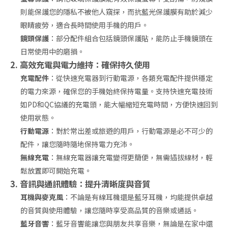
則能保護您的隱私不被他人窺探，而抗藍光保護膜有助於減少
眼睛疲勞，適合長時間使用手機的用戶。
鏡頭保護
：部分配件組合包括鏡頭保護貼，能防止手機鏡頭在
日常使用中的磨損。
2. 高效充電與電力維持：確保持久使用
充電配件
：從快速充電器到行動電源，各類充電配件提供穩定
的電力來源，確保您的手機始終保持電量。支持快速充電技術
如PD和QC協議的充電頭，能大幅縮短充電時間，方便快速回到
使用狀態。
行動電源
：對於常出差或旅遊的用戶，行動電源是必不可少的
配件，讓您隨時隨地保持電力充沛。
無線充電
：無線充電器讓充電變得更簡便，無需插拔線材，輕
鬆放置即可開始充電。
3. 音訊與通訊體驗：提升清晰度與音質
耳機與麥克風
：不論是有線耳機還是藍牙耳機，均能提供卓越
的音質與使用體驗，讓您隨時享受高品質的音樂或通話。
藍牙音響
：藍牙音響能讓您與朋友共享音樂，無論是在家中還