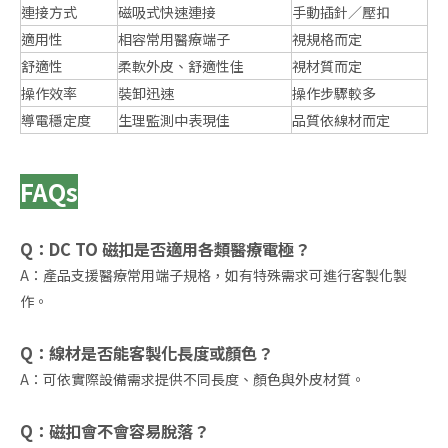
連接方式
磁吸式快速連接
手動插針／壓扣
適用性
相容常用醫療端子
視規格而定
舒適性
柔軟外皮、舒適性佳
視材質而定
操作效率
裝卸迅速
操作步驟較多
導電穩定度
生理監測中表現佳
品質依線材而定
FAQs
Q：DC TO 磁扣是否適用各類醫療電極？
A：產品支援醫療常用端子規格，如有特殊需求可進行客製化製
作。
Q：線材是否能客製化長度或顏色？
A：可依實際設備需求提供不同長度、顏色與外皮材質。
Q：磁扣會不會容易脫落？