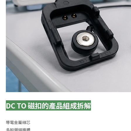
DC TO 磁扣的產品組成拆解
導電金屬線芯
多股鍍錫導體