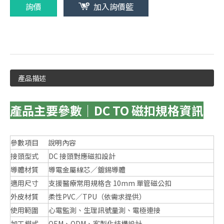
詢價
加入詢價籃
產品描述
產品主要參數｜DC TO 磁扣規格資訊
參數項目
說明內容
接頭型式
DC 接頭對應磁扣設計
導體材質
導電金屬線芯／鍍錫導體
適用尺寸
支援醫療常用規格含 10mm 單管磁公扣
外皮材質
柔性PVC／TPU（依需求提供）
使用範圍
心電監測、生理訊號量測、電極連接
加工模式
OEM、ODM、客製化結構設計