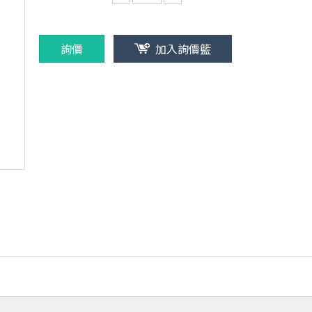
詢價
加入詢價籃