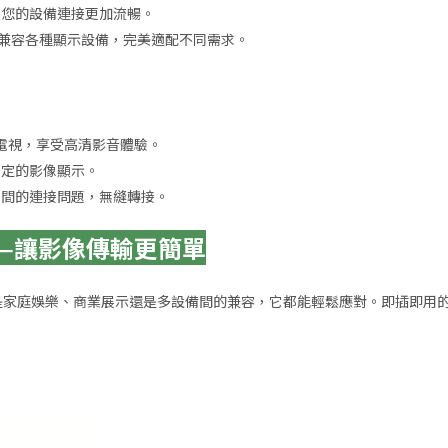
讓您的設備連接更加流暢。
接口，兼容各種顯示設備，完美適配不同需求。
或電視，享受高清影音體驗。
穩定的影像顯示。
口間的連接問題，無縫轉接。
——讓影像傳輸更簡單
論是家庭娛樂、商業展示還是多設備間的兼容，它都能輕鬆應對。即插即用