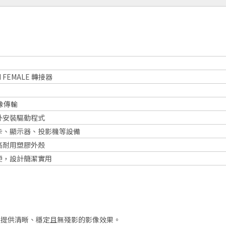
MI FEMALE 轉接器
影像傳輸
外安裝驅動程式
卡、顯示器、投影機等設備
高耐用塑膠外殼
便，設計簡潔實用
，提供清晰、穩定且無殘影的影像效果。