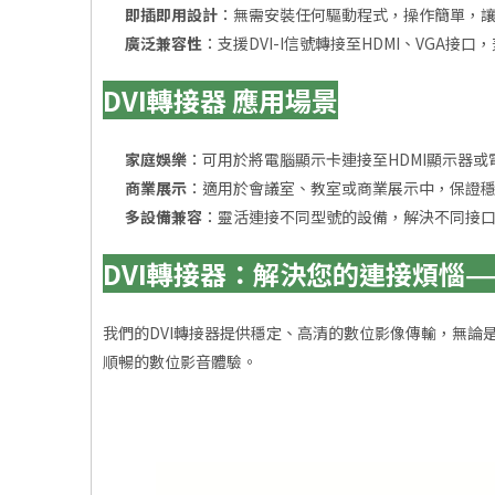
即插即用設計
：無需安裝任何驅動程式，操作簡單，
廣泛兼容性
：支援DVI-I信號轉接至HDMI、VGA
DVI轉接器 應用場景
家庭娛樂
：可用於將電腦顯示卡連接至HDMI顯示器
商業展示
：適用於會議室、教室或商業展示中，保證
多設備兼容
：靈活連接不同型號的設備，解決不同接
DVI轉接器：解決您的連接煩惱
我們的DVI轉接器提供穩定、高清的數位影像傳輸，無
順暢的數位影音體驗。