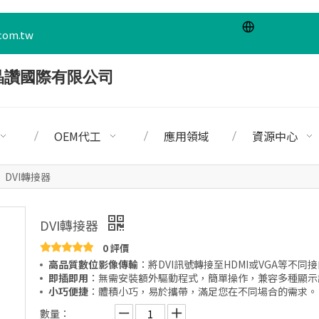
com.tw
OEM代工
應用領域
資源中心
»
DVI轉接器
DVI轉接器
0 評價
高品質數位影像傳輸
：將DVI訊號轉接至HDMI或VGA等不
即插即用
：無需安裝額外驅動程式，簡單操作，兼容多種顯示
小巧便捷
：體積小巧，易於攜帶，滿足您在不同場合的需求。
數量：