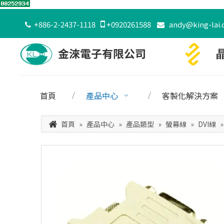
+886-2-2437-1118

+0920261588
andy@king-lai.


首頁
產品中心
客製化解決方案
首頁
»
產品中心
»
產品類型
»
螢幕線
»
DVI線