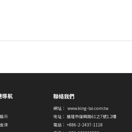
速導航
聯絡我們
網址：
www.king-lai.com.tw
展示
地址： 基隆市復興路61之7號1.2樓
金淶
電話： +886-2-2437-1118