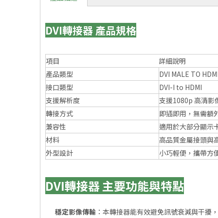
DVI轉接器 產品規格
項目
詳細說明
產品類型
DVI MALE TO HD
接口類型
DVI-I to HDMI
支援解析度
支援1080p 高清
轉接方式
即插即用，無需額
兼容性
適用於大部分顯示
材料
高品質金屬接頭與
外型設計
小巧輕便，攜帶方
DVI轉接器 主要功能與特點
穩定影像傳輸
：本轉接器能有效避免訊號衰減與干擾