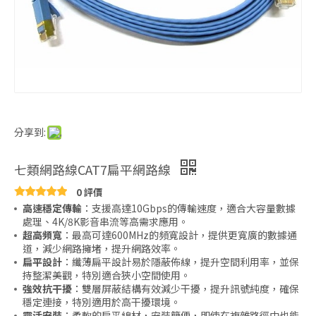
分享到:
七類網路線CAT7扁平網路線
0 評價
高速穩定傳輸
：支援高達10Gbps的傳輸速度，適合大容量數據
處理、4K/8K影音串流等高需求應用。
超高頻寬
：最高可達600MHz的頻寬設計，提供更寬廣的數據通
道，減少網路擁堵，提升網路效率。
扁平設計
：纖薄扁平設計易於隱蔽佈線，提升空間利用率，並保
持整潔美觀，特別適合狹小空間使用。
強效抗干擾
：雙層屏蔽結構有效減少干擾，提升訊號純度，確保
穩定連接，特別適用於高干擾環境。
靈活安裝
：柔軟的扁平線材，安裝簡便，即使在複雜路徑中也能