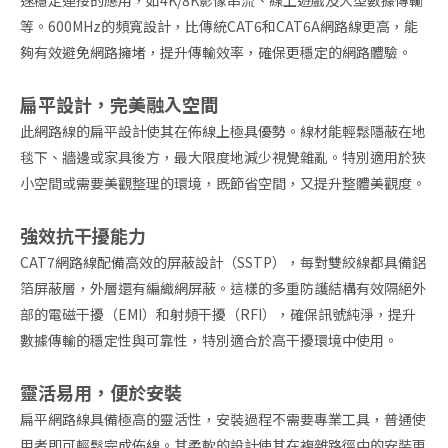
速穩定連接的應用，如4K/8K影像串流、線上遊戲及大型數據傳輸
等。600MHz的頻寬設計，比傳統CAT6和CAT6A網路線更高，能
夠有效避免網路擁堵，提升傳輸效率，確保更穩定的網路體驗。
扁平設計，完美融入空間
此網路線的扁平設計使其在佈線上極具優勢。線材能輕鬆隱蔽在地
毯下、牆邊或家具後方，最大限度地減少視覺雜亂。特別適用於狹
小空間或需要美觀整理的環境，既節省空間，又提升整體美觀度。
強效抗干擾能力
CAT7網路線配備高效的屏蔽設計（SSTP），每對雙絞線都具備鋁
箔屏蔽層，外層還有編織網屏蔽。這樣的多重防護結構有效隔絕外
部的電磁干擾（EMI）和射頻干擾（RFI），確保訊號純淨，提升
數據傳輸的穩定性與可靠性，特別適合於高干擾環境中使用。
靈活易用，便於安裝
扁平網路線具備極高的靈活性，安裝過程不需要專業工具，普通使
用者即可輕鬆完成佈線。其柔軟的設計使其在複雜路徑中的安裝更