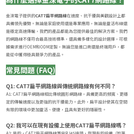
金淶電子提供的
CAT7扁平網路線
在速度、抗干擾與美觀設計上都
具備領先優勢。無論是家庭使用還是專業應用，無論是靈活布線還
是穩定高速傳輸，我們的產品都能為您提供最佳的解決方案。我們
的網路線不僅符合最高技術標準，還具備多樣化的設計選擇，可根
據需求進行OEM和ODM定製，無論您是進口商還是終端用戶，都
能從中獲得極具競爭力的產品。
常見問題 (FAQ)
Q1: CAT7扁平網路線與傳統網路線有何不同？
A1: CAT7扁平網路線相比傳統圓形網路線，具備更高的頻寬、更穩
定的傳輸速度以及更強的抗干擾能力。此外，扁平設計使其在空間
有限的環境中更加靈活、便捷，且具有更好的隱蔽性。
Q2: 我可以在現有設備上使用CAT7扁平網路線嗎？
A2: 是的，CAT7扁平網路線兼容RJ45接頭，與現有的設備（如筆