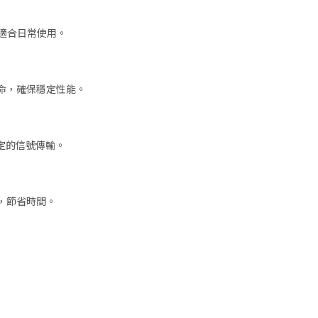
，適合日常使用。
命，確保穩定性能。
定的信號傳輸。
，節省時間。