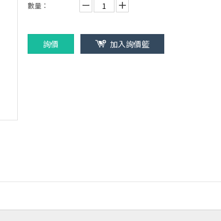
數量：
詢價
加入詢價籃