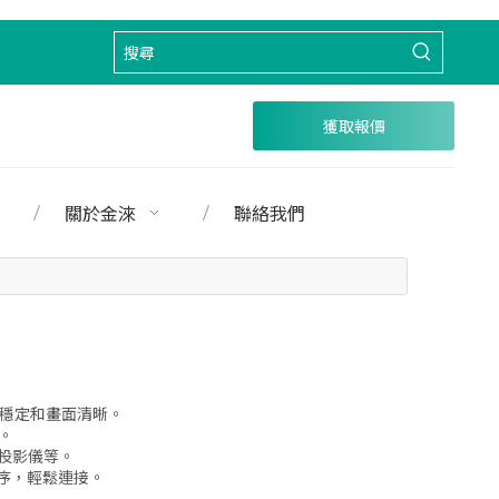
獲取報價
關於金淶
聯絡我們
號穩定和畫面清晰。
。
投影儀等。
程序，輕鬆連接。