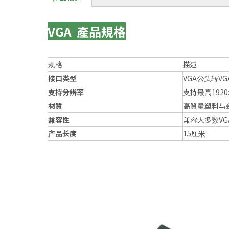
VGA 產品規格
规格
描述
接口类型
VGA公头转V
支持分辨率
支持最高1920
材質
高質量塑料与
兼容性
兼容大多数VG
产品长度
15厘米