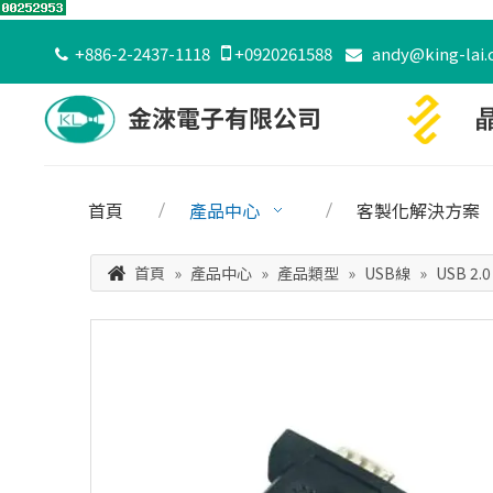
+886-2-2437-1118

+0920261588
andy@king-lai.


首頁
產品中心
客製化解決方案
首頁
»
產品中心
»
產品類型
»
USB線
»
USB 2.