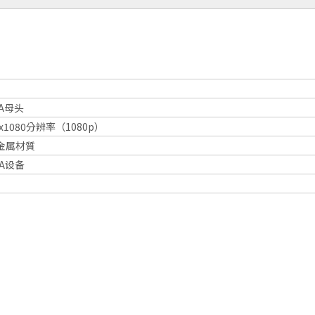
GA母头
x1080分辨率（1080p）
金属材質
A设备