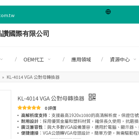
com.tw
OEM代工
應用領域
資源中心
0
»
KL-4014 VGA 公對母轉換器
KL-4014 VGA 公對母轉換器
0 評價
高解析度支持
：支援最高1920x1080的高清解析度，保證信
耐用設計
：採用優質金屬和塑料材質，確保長久使用，抗磨損
廣泛兼容性
：與大多數VGA設備兼容，適用於電腦、顯示器、
便捷連接
：VGA公頭轉VGA母頭設計，簡單方便，無需驅動