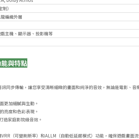
LM, Dolby Atmos
可定制）
尼龍編織外層
）
遊戲主機、顯示器、投影機等
｜功能與特點
像和多聲道音訊同步傳輸，讓您享受清晰細緻的畫面和純淨的音效，無論是電影、
，畫面更加細膩與生動。
更豐富的亮度和色彩表現。
，打造家庭影院級音效。
新率，並具備VRR（可變刷新率）和ALLM（自動低延遲模式）功能，確保遊戲