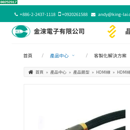
+886-2-2437-1118

+0920261588
andy@king-lai.


首頁
產品中心
客製化解決方案
首頁
»
產品中心
»
產品類型
»
HDMI線
»
HDMI