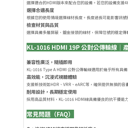
選擇適合的HDMI版本來配合您的設備。若您的設備支援4K解析
選擇合適長度
根據您的使用情境選擇線材長度。長度過長可能影響訊號
檢查材質與品質
選擇具備多層屏蔽、鍍金接頭的線材，保障信號的穩定傳
KL-1016 HDMI 19P 公對公傳輸線
兼容性廣泛，隨插即用
KL-1016 Type A HDMI 公對公傳輸線適用於幾乎
高效能，沉浸式視聽體驗
支援新技術如HDR、VRR、eARC等，確保提供無損的
耐用設計，長期穩定使用
採用高品質材料，KL-1016 HDMI線具備優良的抗干
常見問題（FAQ）