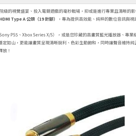
K 劇院級的視覺盛宴、投入電競遊戲的毫秒戰場，抑或是進行專業且清晰的
HDMI Type A 公頭（19 針腳）
，專為提供高效能、純粹的數位音訊與視
y PS5、Xbox Series X/S），或是您珍藏的高畫質藍光播放
穩定如山，更能讓畫質呈現清晰銳利、色彩生動飽和，同時讓聲音維持純
釋放！