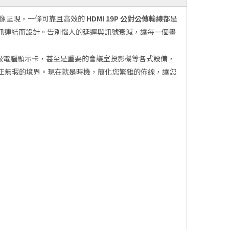
影像呈現，一條可靠且高效的
HDMI 19P 公對公傳輸線
都是
訊連結而設計。告別惱人的延遲與訊號衰減，讓每一個畫
器、專業級電腦顯示卡，甚至是重要的會議室投影機等各式設備，
正無瑕的境界。現在就是時機，簡化您繁雜的佈線，讓您