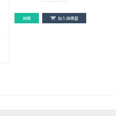
詢價
加入詢價籃