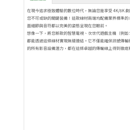
在現今追求極致體驗的數位時代，無論您是享受 4K/8
您不可或缺的關鍵裝備！這款線材兩端均配備業界標準的
面細節與音符都以完美的姿態呈現在您眼前。
想像一下，將您新款的智慧電視、次世代遊戲主機（例如 Son
都能透過這條線材實現無縫連結。它不僅能確保訊號傳輸
的所有影音設備潛力，都在這條卓越的傳輸線上得到徹底