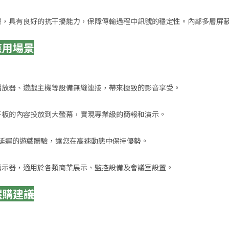
編織外層，具有良好的抗干擾能力，保障傳輸過程中訊號的穩定性。內部多層
｜應用場景
藍光播放器、遊戲主機等設備無縫連接，帶來極致的影音享受。
腦或平板的內容投放到大螢幕，實現專業級的簡報和演示。
提供無延遲的遊戲體驗，讓您在高速動態中保持優勢。
幕或顯示器，適用於各類商業展示、監控設備及會議室設置。
｜選購建議