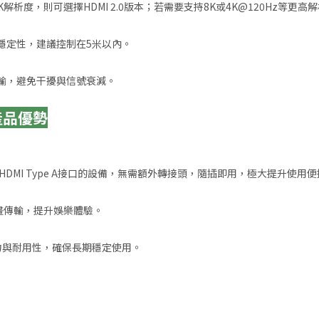
度，則可選擇HDMI 2.0版本；若需要支持8K或4K@120Hz等更高解析
穩定性，建議控制在5米以內。
輸，避免干擾與信號衰減。
｜產品優勢
所有具備HDMI Type A接口的設備，無需額外轉接頭，隨插即用，極大提升使用
音畫傳輸，提升娛樂體驗。
擾能力與耐用性，確保長期穩定使用。