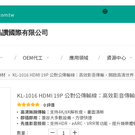
com.tw
OEM代工
應用領域
資源中心
線材
»
KL-1016 HDMI 19P 公對公傳輸線：高效影音傳輸，開啟高清世界
KL-1016 HDMI 19P 公對公傳輸線：高效影
0 評價
高清無損傳輸：
支持4K/8K解析度，畫面清晰
即插即用：
兼容大多數設備，方便快捷
先進影音技術：
支持HDR、eARC、VRR等功能，提升娛樂體
數量：