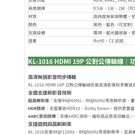
支援功能
HDR, eARC, VRR, AL
長度選擇
0.5米、1米、2米（
材質
高純度無氧銅導體，
顏色
黑色、藍色（可定制
支援設備
電視、藍光播放器、
證書
RoHS、CE 認證
KL-1016 HDMI 19P 公對公傳輸線
高清無損影音同步傳輸
KL-1016 HDMI 19P 公對公傳輸線支援高清影
全面支援新影音技術
超高解析度
：支援4K@60Hz、8K@60Hz等高解析度
HDR技術
：全面兼容HDR10、Dolby Vision，提供
eARC音訊回傳
：支援eARC技術，確保高品質音訊輸出
支援遊戲與高刷新率
KL-1016支援4K@120Hz、8K@60Hz等高刷