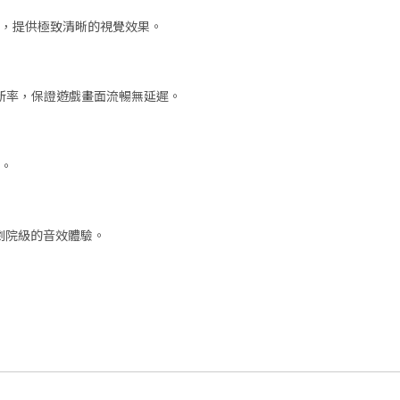
解析度，提供極致清晰的視覺效果。
援高刷新率，保證遊戲畫面流暢無延遲。
制。
提供劇院級的音效體驗。