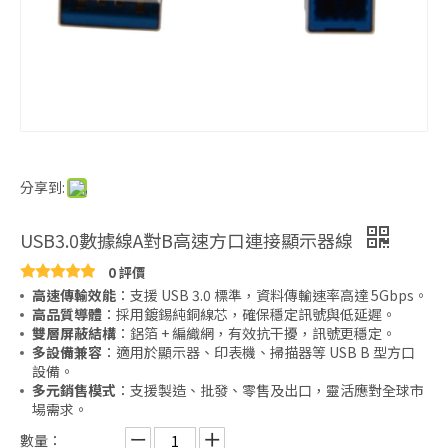
分享到:
USB3.0數據線A對B高速方口連接顯示器線
0 評價
高速傳輸效能
：支援 USB 3.0 標準，資料傳輸速率高達 5Gbps。
高品質導體
：採用鍍錫純銅線芯，確保穩定訊號與低延遲。
雙層屏蔽結構
：鋁箔 + 編織網，有效抗干擾，訊號更穩定。
多設備兼容
：適用於顯示器、印表機、掃描器等 USB B 型方口
設備。
多元銷售模式
：支援製造、批發、零售及出口，靈活應對全球市
場需求。
數量：