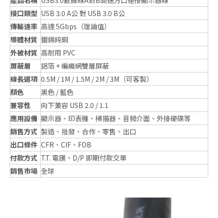
產品名稱
USB3.0數據線A對B高速方口連接顯示器線
接口類型
USB 3.0 A公 對 USB 3.0 B公
傳輸速率
高達 5Gbps（理論值）
導體材質
鍍錫純銅
外被材質
高耐用 PVC
屏蔽層
鋁箔 + 編織網雙層屏蔽
線長選項
0.5M / 1M / 1.5M / 2M / 3M（可客製）
顏色
黑色 / 藍色
兼容性
向下兼容 USB 2.0 / 1.1
應用設備
顯示器、印表機、掃描器、音頻介面、外接硬碟等
銷售方式
製造、批發、合作、零售、出口
出口條件
CFR、CIF、FOB
付款方式
T.T. 電匯、D/P 即期付款交單
銷售市場
全球