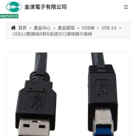
首頁
»
產品中心
»
產品類型
»
USB線
»
USB 3.0
»
USB3.0數據線A對B高速方口連接顯示器線