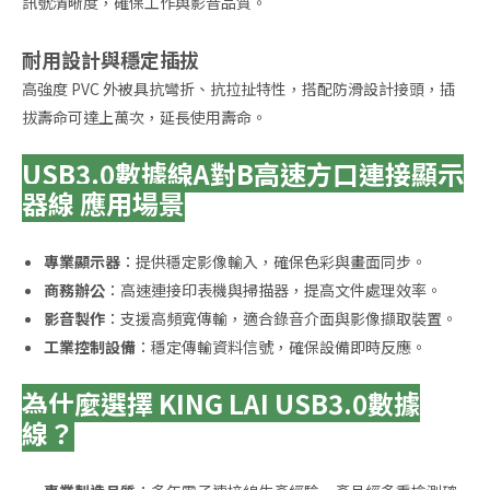
訊號清晰度，確保工作與影音品質。
耐用設計與穩定插拔
高強度 PVC 外被具抗彎折、抗拉扯特性，搭配防滑設計接頭，插
拔壽命可達上萬次，延長使用壽命。
USB3.0數據線A對B高速方口連接顯示
器線 應用場景
專業顯示器
：提供穩定影像輸入，確保色彩與畫面同步。
商務辦公
：高速連接印表機與掃描器，提高文件處理效率。
影音製作
：支援高頻寬傳輸，適合錄音介面與影像擷取裝置。
工業控制設備
：穩定傳輸資料信號，確保設備即時反應。
為什麼選擇 KING LAI USB3.0數據
線？