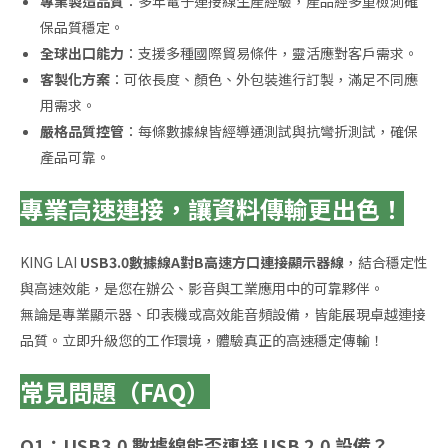
專業製造品質
：多年電子連接線生產經驗，產品經多重檢測確
保品質穩定。
全球出口能力
：支援多種國際貿易條件，靈活應對客戶需求。
客製化方案
：可依長度、顏色、外包裝進行訂製，滿足不同應
用需求。
嚴格品質控管
：每條數據線皆經導通測試與抗彎折測試，確保
產品可靠。
專業高速連接，讓資料傳輸更出色！
KING LAI
USB3.0數據線A對B高速方口連接顯示器線
，結合穩定性
與高速效能，是您在辦公、影音與工業應用中的可靠夥伴。
無論是專業顯示器、印表機或高效能音頻設備，皆能展現卓越連接
品質。立即升級您的工作環境，體驗真正的高速穩定傳輸！
常見問題（FAQ）
Q1：USB3.0 數據線能否連接 USB 2.0 設備？