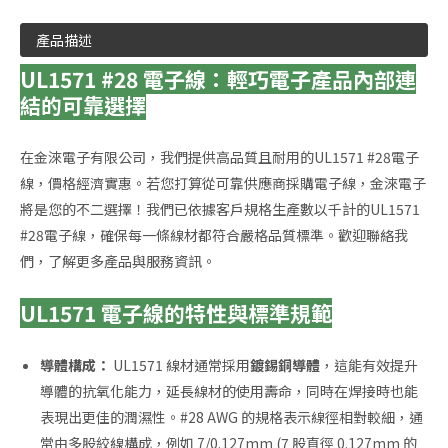
產品描述
UL1571 #28 電子線：輕巧電子產品內部連
結的可靠選擇
在金淶電子有限公司，我們提供高品質且耐用的UL1571 #28電子
線，價格經濟實惠。若您打算從可靠供應商採購電子線，金淶電子
將是您的不二選擇！我們已依據客戶規格生產數以千計的UL1571
#28電子線，確保每一條線材都符合嚴格品質標準。歡迎聯絡我
們，了解更多產品與服務資訊。
UL1571 電子線的特性與標準規範
導體構成：
UL1571 線材通常採用
鍍錫銅導體
，這能有效提升
導體的抗氧化能力，延長線材的使用壽命，同時在焊接時也能
表現出更佳的潤濕性。#28 AWG 的規格表示線徑相對較細，通
常由多股絞線構成，例如 7/0.127mm (7 股直徑 0.127mm 的