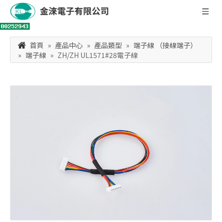
首頁
»
產品中心
»
產品類型
»
端子線 （接線端子）
»
端子線
»
ZH/ZH UL1571#28電子線