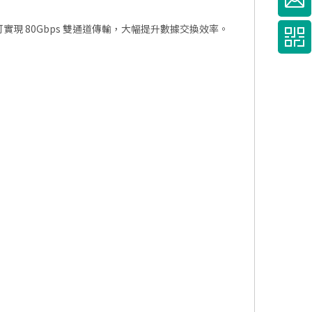
料傳輸充電線可實現 80Gbps 雙通道傳輸，大幅提升數據交換效率。