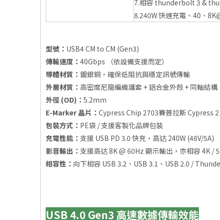
7.相容 thunderbolt 3 & thu
8.240W 快速充電、40、8
型號：
USB4 CM to CM (Gen3)
傳輸速度：
40Gbps （依設備支援而定）
導體材質：
鍍銀銅，確保低阻抗與穩定訊號傳輸
外層材質：
高密度尼龍編織護套 + 鋁合金外殼 + 同軸結構
外徑 (OD)：
5.2mm
E-Marker 晶片：
Cypress Chip 2703賽普拉斯 Cypress
包裝方式：
PE袋 / 支援客製化品牌包裝
充電性能：
支援 USB PD 3.0 快充，高达 240W (48V/5A)
影音輸出：
支援高达 8K @ 60Hz 顯示輸出，亦相容 4K / 
相容性：
向下相容 USB 3.2、USB 3.1、USB 2.0 / Thunderb
USB 4.0 Gen3 高速數據傳輸效能