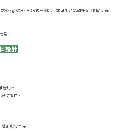
de，支援高达8K\@60Hz HDR視訊輸出，亦可同時驅動多個 4K 顯示器。
感更強。
與材料設計
業應用。
度與便攜性。
智慧化識別與安全使用。