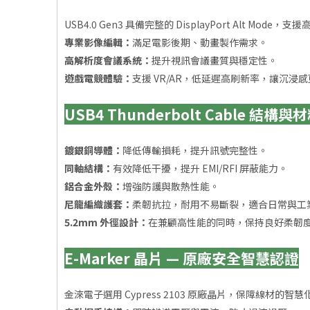
USB4.0 Gen3 具備完整的 DisplayPort Alt Mo
專業影像編輯：
滿足電影後期、動畫製作需求。
高解析度會議系統：
提升視訊會議畫質與穩定性。
遊戲電競體驗：
支援 VR/AR，低延遲高刷新率，讓沉浸
USB4 Thunderbolt Cable 結構
鍍銀銅導體：
降低傳輸損耗，提升訊號完整性。
同軸結構：
有效降低干擾，提升 EMI/RFI 屏蔽能力。
鋁合金外殼：
增強防護與散熱性能。
尼龍編織護套：
柔韌抗拉，耐用不易斷裂，適合日常與工
5.2mm 外徑設計：
在兼顧高性能的同時，保持良好柔韌
E-Marker 晶片 — 原廠安全智慧認證
金淶電子選用 Cypress 2103 原廠晶片，保障線材的