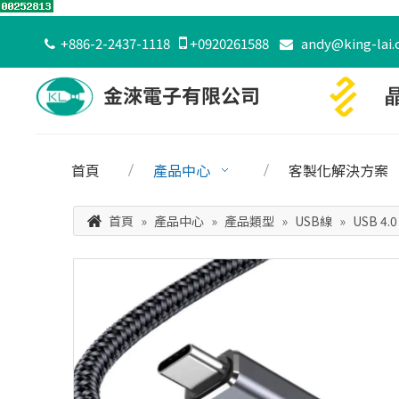
+886-2-2437-1118

+0920261588
andy@king-lai.


首頁
產品中心
客製化解決方案
首頁
»
產品中心
»
產品類型
»
USB線
»
USB 4.0