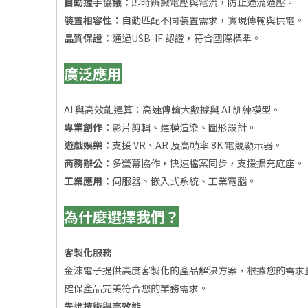
自動握手協議：
即時辨識電壓與電流，防止過流過壓。
裝置相容性：
自動匹配不同裝置需求，實現傳輸與供電。
品質保證：
通過USB-IF 認證，符合國際標準。
廣泛應用
AI 與高效能運算：高速傳輸大數據與 AI 訓練模型。
專業創作：
影片剪輯、建模渲染、圖形設計。
遊戲娛樂：
支援 VR、AR 及高幀率 8K 電競顯示器。
商務辦公：
多螢幕協作，快速檔案同步，支援擴充底座。
工業應用：
伺服器、嵌入式系統、工業電腦。
為什麼選擇我們？
客製化服務
金淶電子提供高度客製化的產品解決方案，根據您的需求量身定制
確保產品完美符合您的業務需求。
先進技術與高效能