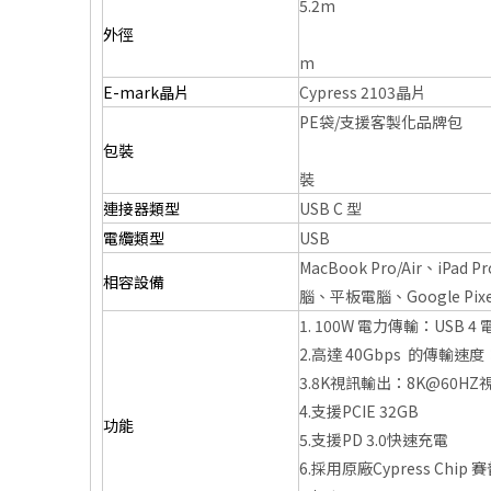
5.2m
外徑
m
E-mark晶片
Cypress 2103晶片
PE袋/支援客製化品牌包
包裝
裝
連接器類型
USB C 型
電纜類型
USB
MacBook Pro/Air、iPad 
相容設備
腦、平板電腦、Google Pixe
1. 100W 電力傳輸：USB 4 
2.高達 40Gbps 的傳輸速度
3.8K視訊輸出：8K@60H
4.支援PCIE 32GB
功能
5.支援PD 3.0快速充電
6.採用原廠Cypress Chip