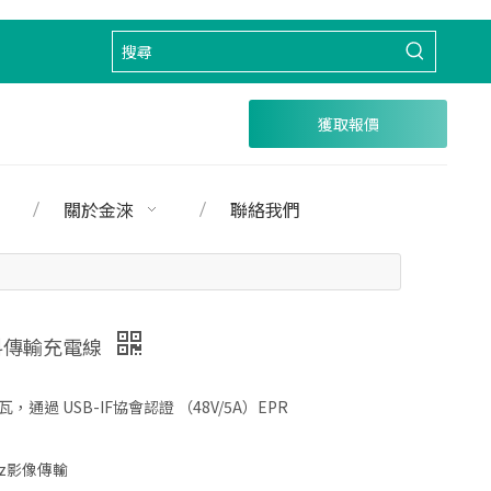
獲取報價
關於金淶
聯絡我們
高速資料傳輸充電線
瓦，通過 USB-IF協會認證 （48V/5A）EPR
0Hz影像傳輸