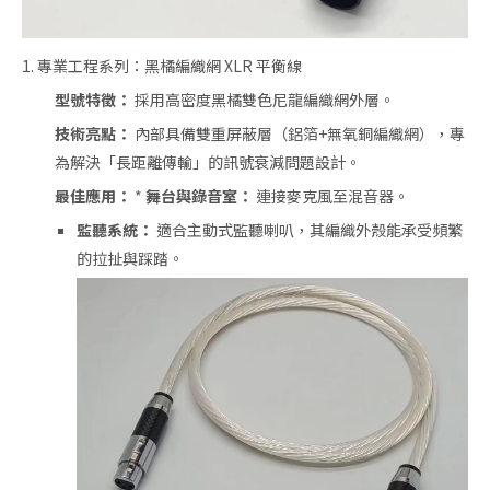
1. 專業工程系列：黑橘編織網 XLR 平衡線
型號特徵：
採用高密度黑橘雙色尼龍編織網外層。
技術亮點：
內部具備雙重屏蔽層（鋁箔+無氧銅編織網），專
為解決「長距離傳輸」的訊號衰減問題設計。
最佳應用：
*
舞台與錄音室：
連接麥克風至混音器。
監聽系統：
適合主動式監聽喇叭，其編織外殼能承受頻繁
的拉扯與踩踏。