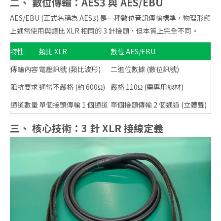
二、 數位傳輸：AES3 與 AES/EBU
AES/EBU (正式名稱為 AES3) 是一種數位音訊傳輸標準，物理形態
上通常使用與類比 XLR 相同的 3 針接頭，但本質上完全不同。
特性
類比 XLR
數位 AES/EBU
傳輸內容
電壓訊號 (類比波形)
二進位數據 (數位訊號)
阻抗要求
通常不嚴格 (約 600Ω)
嚴格 110Ω (需專用線材)
通道數量
單個接頭傳輸 1 個通道
單個接頭傳輸 2 個通道 (立體聲)
三、 核心技術：3 針 XLR 接線定義