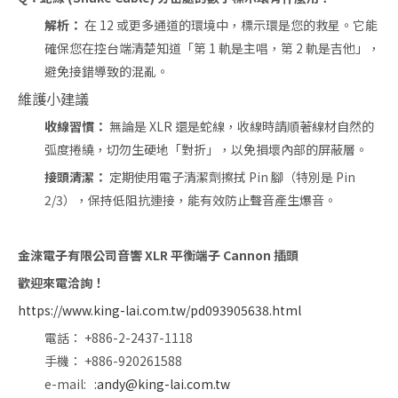
解析：
在 12 或更多通道的環境中，標示環是您的救星。它能
確保您在控台端清楚知道「第 1 軌是主唱，第 2 軌是吉他」，
避免接錯導致的混亂。
維護小建議
收線習慣：
無論是 XLR 還是蛇線，收線時請順著線材自然的
弧度捲繞，切勿生硬地「對折」，以免損壞內部的屏蔽層。
接頭清潔：
定期使用電子清潔劑擦拭 Pin 腳（特別是 Pin
2/3），保持低阻抗連接，能有效防止聲音產生爆音。
金淶電子有限公司
音響 XLR 平衡端子 Cannon 插頭
歡迎來電洽詢！
https://www.king-lai.com.tw/pd093905638.html
電話： +886-2-2437-1118
手機： +886-920261588
e-mail:
:andy@king-lai.com.tw