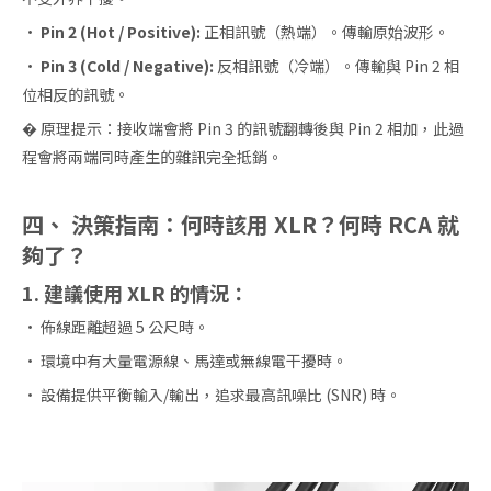
·
Pin 2 (Hot / Positive):
正相訊號（熱端）。傳輸原始波形。
·
Pin 3 (Cold / Negative):
反相訊號（冷端）。傳輸與 Pin 2 相
位相反的訊號。
� 原理提示：接收端會將 Pin 3 的訊號翻轉後與 Pin 2 相加，此過
程會將兩端同時產生的雜訊完全抵銷。
四、 決策指南：何時該用 XLR？何時 RCA 就
夠了？
1. 建議使用 XLR 的情況：
· 佈線距離超過 5 公尺時。
· 環境中有大量電源線、馬達或無線電干擾時。
· 設備提供平衡輸入/輸出，追求最高訊噪比 (SNR) 時。