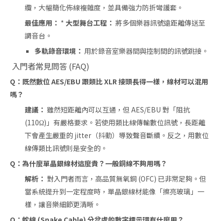
纜，大幅簡化佈線複雜度，並具備強力防折彎護套。
最佳應用：
*
大型舞台工程：
將多個樂器訊號遠距離傳送至
調音台。
多軌錄音環境：
用於錄音室樂器間與控制間的訊號跳接。
入門者常見問答 (FAQ)
Q：既然數位 AES/EBU 跟類比 XLR 接頭長得一樣，線材可以混用
嗎？
建議：
雖然短距離內可以互通，但 AES/EBU 對「阻抗
(110Ω)」有嚴格要求。若使用類比線傳輸數位訊號，長距離
下會產生嚴重的 jitter（抖動）導致聲音斷續。反之，用數位
線傳類比訊號則是安全的。
Q：為什麼單晶銀線材這麼貴？一般銅線不夠用嗎？
解析：
對入門者而言，高品質無氧銅 (OFC) 已非常足夠。但
當系統提升到一定程度時，單晶銀線材能像「擦亮玻璃」一
樣，讓音樂細節更清晰。
Q：蛇線 (Snake Cable) 分岔處的數字標示環有什麼用？