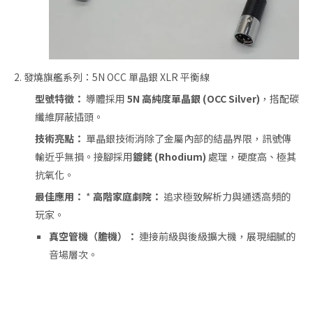
2. 發燒旗艦系列：5N OCC 單晶銀 XLR 平衡線
型號特徵：
導體採用
5N 高純度單晶銀 (OCC Silver)
，搭配碳
纖維屏蔽插頭。
技術亮點：
單晶銀技術消除了金屬內部的結晶界限，訊號傳
輸近乎無損。接腳採用
鍍銠 (Rhodium)
處理，硬度高、極其
抗氧化。
最佳應用：
*
高階家庭劇院：
追求極致解析力與通透高頻的
玩家。
真空管機（膽機）：
連接前級與後級擴大機，展現細膩的
音場層次。