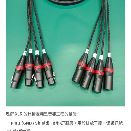
理解 XLR 的針腳定義是音響工程的基礎：
·
Pin 1 (GND / Shield):
接地/屏蔽層。用於排放干擾，保護訊號
不受外界干擾。